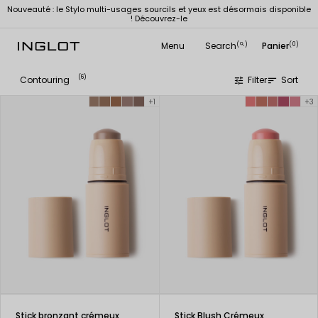
Nouveauté : le Stylo multi-usages sourcils et yeux est désormais disponible
! Découvrez-le
Menu
Search
Panier
(
)
(0)
search
(6)
Contouring
Filter
Sort
tune
sort
+1
+3
Stick bronzant crémeux
Stick Blush Crémeux