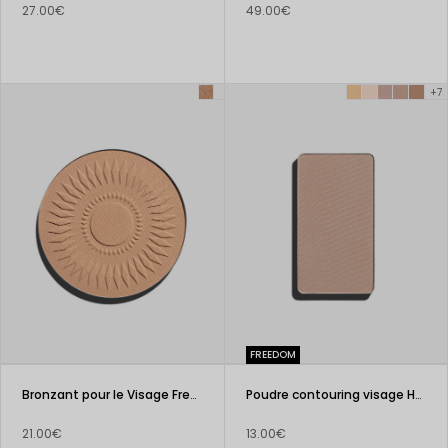
27.00€
49.00€
+7
FREEDOM
Bronzant pour le Visage Freedom System Always The Sun Matte
Poudre contouring visage HD FREEDOM SYSTEM
21.00€
13.00€