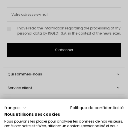
I have read the information regarding the processing of my
personal data by INGLOT S.A. in the context of the newsletter.
Qui sommes-nous

Service client

Informations

français
Politique de confidentialité
Nous utilisons des cookies
Social

Nous pouvons les placer pour analyser les données de nos visiteurs,
améliorer notre site Web, afficher un contenu personnalisé et vous