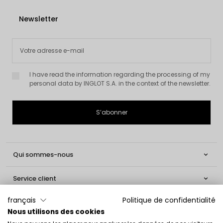
Newsletter
I have read the information regarding the processing of my
personal data by INGLOT S.A. in the context of the newsletter.
Qui sommes-nous

Service client

français
Politique de confidentialité
Informations

Nous utilisons des cookies