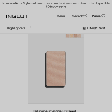
Nouveauté : le Stylo multi-usages sourcils et yeux est désormais disponible
! Découvrez-le
Menu
Search
Panier
(
)
(0)
search
(1)
Highlighters
Filter
Sort
tune
sort
Enlumineur visage HD Freedom System