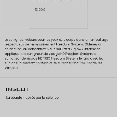
13.00€
Le surligneur velours pour les yeux et le corps dans un emballage
respectueux de l’environnement Freedom System. Obtenez un
éclat subtil ou concentrez-vous sur l’effet « glow » intense en
appliquant le surligneur de visage HD Freedom System, le
surligneur de visage HD TRIO Freedom System, le fard avec le
surligneur Freedom System ou le surligneur pour le visage, les
yeux, le corps Freedom System.
Voir plus
La beauté inspirée par la science