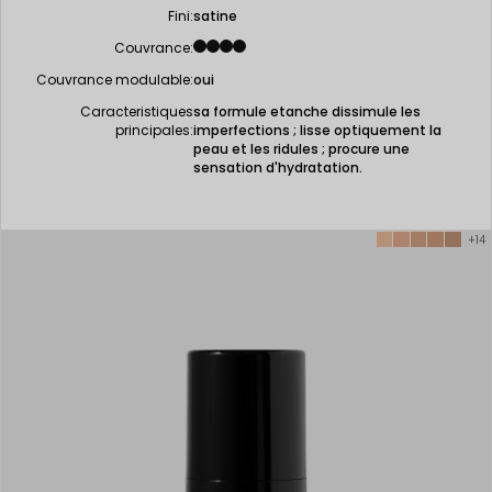
Fini:
satine
Couvrance:
Couvrance modulable:
oui
Caracteristiques
sa formule etanche dissimule les
principales:
imperfections ; lisse optiquement la
peau et les ridules ; procure une
sensation d'hydratation.
+14