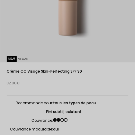
NEUF
VEGAN
Crème CC Visage Skin-Perfecting SPF 30
32.00€
Recommande pour:
tous les types de peau
Fini:
subtil, eclatant
Couvrance:
Couvrance modulable:
oui