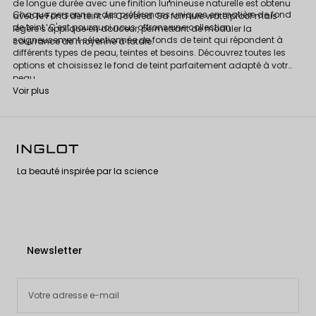
de longue durée avec une finition lumineuse naturelle est obtenu
Chaque personne a des préférences uniques en matière de fond
avec le Fond de teint All Covered. Sa formule waterproof mais
de teint. C'est pourquoi nous offrons une collection
légère s'applique en douceur, permettant de moduler la
soigneusement sélectionnée de fonds de teint qui répondent à
couvrance de moyenne à totale.
différents types de peau, teintes et besoins. Découvrez toutes les
options et choisissez le fond de teint parfaitement adapté à votre
peau.
Voir plus
La beauté inspirée par la science
Newsletter