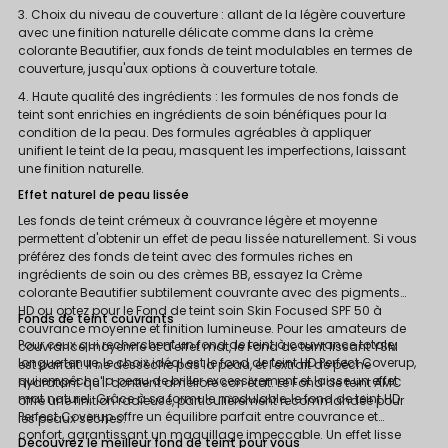
3. Choix du niveau de couverture : allant de la légère couverture
avec une finition naturelle délicate comme dans la crème
colorante Beautifier, aux fonds de teint modulables en termes de
couverture, jusqu'aux options à couverture totale.
4. Haute qualité des ingrédients : les formules de nos fonds de
teint sont enrichies en ingrédients de soin bénéfiques pour la
condition de la peau. Des formules agréables à appliquer
unifient le teint de la peau, masquent les imperfections, laissant
une finition naturelle.
Effet naturel de peau lissée
Les fonds de teint crémeux à couvrance légère et moyenne
permettent d'obtenir un effet de peau lissée naturellement. Si vous
préférez des fonds de teint avec des formules riches en
ingrédients de soin ou des crèmes BB, essayez la Crème
colorante Beautifier subtilement couvrante avec des pigments
HD ou optez pour le Fond de teint soin Skin Focused SPF 50 à
Fonds de teint couvrants
couvrance moyenne et finition lumineuse. Pour les amateurs de
Pour ceux qui recherchent un fond de teint à couvrance totale,
couvrance moyenne et d'effet mat, le Fond de teint lissant YSM
longue tenue, le choix idéal est le fond de teint HD Perfect Coverup,
est parfait. Il ne dessèche pas la peau, et l'extrait de pêche
qui empêche la peau de briller excessivement et laisse un effet
hydratant qu'il contient améliore son état. Le Fond de teint AMC
mat naturel. Grâce à sa formule modulable, le fond de teint HD
offre une finition radieuse, particulièrement recommandée pour
Perfect Coverup offre un équilibre parfait entre couvrance et
les peaux sèches.
confort, garantissant un maquillage impeccable. Un effet lisse
Découvrez le meilleur fond de teint pour vous