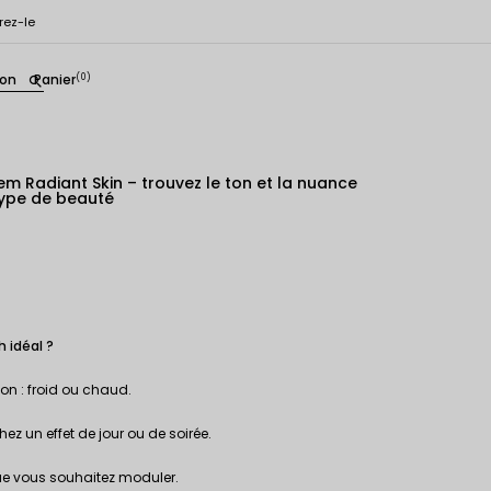
rez-le
ion
Panier
(0)
search
m Radiant Skin – trouvez le ton et la nuance
type de beauté
 idéal ?
on : froid ou chaud.
ez un effet de jour ou de soirée.
que vous souhaitez moduler.