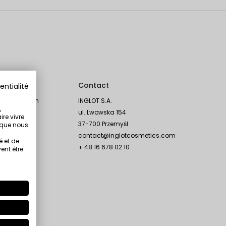
Social
Contact
entialité
Instagram
INGLOT S.A.
,
TikTok
ul. Lwowska 154
ire vivre
Facebook
37-700 Przemyśl
s que nous
YouTube
contact@inglotcosmetics.com
é et de
Linkedin
+ 48 16 678 02 10
ent être