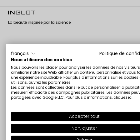
La beauté inspirée par la science
Qui sommes-
Service client
Informations
français
Politique de confid
nous
Nous utilisons des cookies
Contactez-nous
Conditions
Qui sommes-nous
Nous pouvons les placer pour analyser les données de nos visiteurs
générales de vente
Livraison et retours
améliorer notre site Web, afficher un contenu personnalisé et vous fa
en ligne
Corporate
Connexion
une expérience inoubliable. Pour plus d'informations sur les cookie
Politique de
La certification GMP
utilisons, ouvrez les paramètres.
Découvrez nos
paiement
Les données sont collectées dans le but de personnaliser la publicit
Vegan Formula
promotions
mesurer l'efficacité des campagnes publicitaires. Les données peuv
Politique de cookies
Certificate
Composez Votre
partagées avec Google LLC. Pour plus d'informations,
cliquez ici
.
Données
Certification Halal
Propre Palette avec
personnelles -
le Freedom System
Beauty Routines
RGPD
with Val Garland
Accepter tout
Modifier les
Inglot Lab 1983
paramètres des
Non, ajuster
cookies