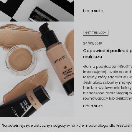
Lire la suite
GET THE LOOK
24/03/2018
Odpowiedni podkład 
makijażu
Gama podkładów INGLOT t
imponującej liczbie ponad 
idealny, który zagości w Tw
Jeśli lubisz subtelny makij
bardziej wyrównanie kolorytu
niedoskonałości? Sięgnij p
równoważący lub delikatny 
Lire la suite
Najpotężniejszy, elastyczny i bogaty w funkcje moduł bloga dla Prestash