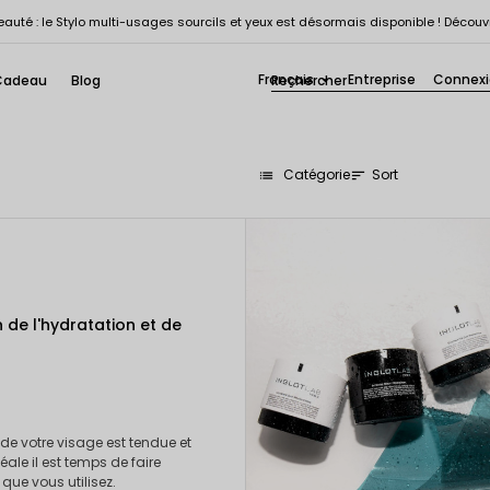
auté : le Stylo multi-usages sourcils et yeux est désormais disponible ! Découv
Français
Entreprise
Connex
Cadeau
Blog

Catégorie
Sort
sort
list
 de l'hydratation et de
de votre visage est tendue et
ale il est temps de faire
que vous utilisez.