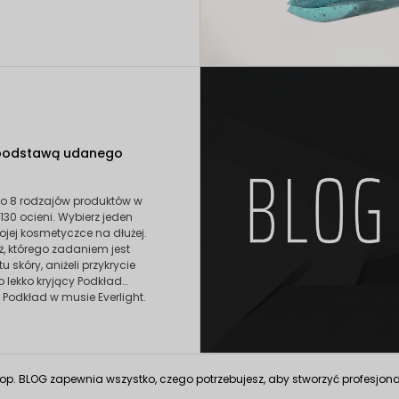
podstawą udanego
o 8 rodzajów produktów w
130 ocieni. Wybierz jeden
ojej kosmetyczce na dłużej.
aż, którego zadaniem jest
 skóry, aniżeli przykrycie
o lekko kryjący Podkład
Podkład w musie Everlight.
op. BLOG zapewnia wszystko, czego potrzebujesz, aby stworzyć profesjona