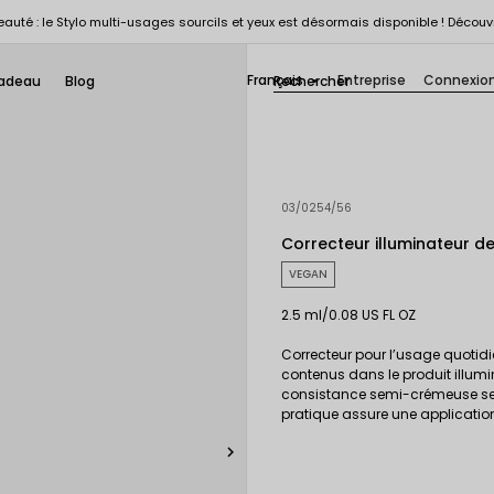
auté : le Stylo multi-usages sourcils et yeux est désormais disponible ! Découv
Français
Entreprise
Connexio
adeau
Blog

03/0254/56
Correcteur illuminateur de
VEGAN
2.5 ml/0.08 US FL OZ
Correcteur pour l’usage quotidi
contenus dans le produit illumi
consistance semi-crémeuse semi-
pratique assure une applicatio
