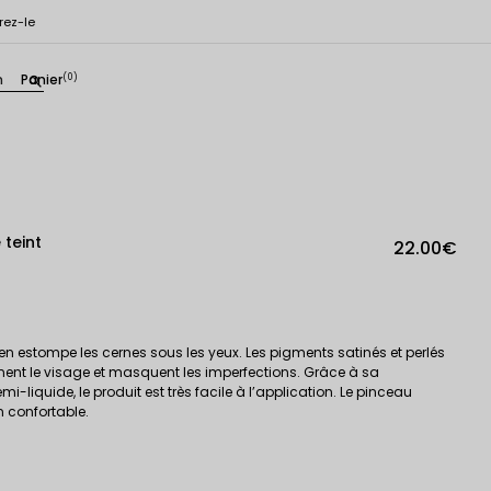
rez-le
n
Panier
(0)
search
 teint
22.00€
en estompe les cernes sous les yeux. Les pigments satinés et perlés
nent le visage et masquent les imperfections. Grâce à sa
liquide, le produit est très facile à l’application. Le pinceau
n confortable.