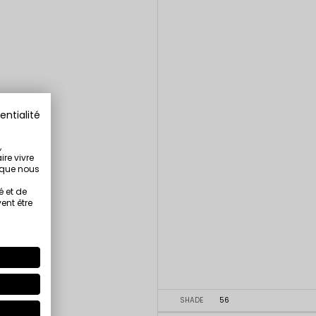
entialité
,
ire vivre
s que nous
é et de
ent être
SHADE
56