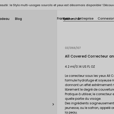
auté : le Stylo multi-usages sourcils et yeux est désormais disponible ! Découv
Français
Entreprise
Connexio
adeau
Blog

03/0166/107
All Covered Correcteur an
4.2 ml/0.14 US FL OZ
Le correcteur sous les yeux All
formule hydrofuge et soyeuse m
donnant un effet extrêmement na
librement le degré de couverture
Pratique à utiliser, le correcte
quelle partie du visage.
Des ingrédients soigneusement s

jeunesse, ou le safran, appelé or
la peau.