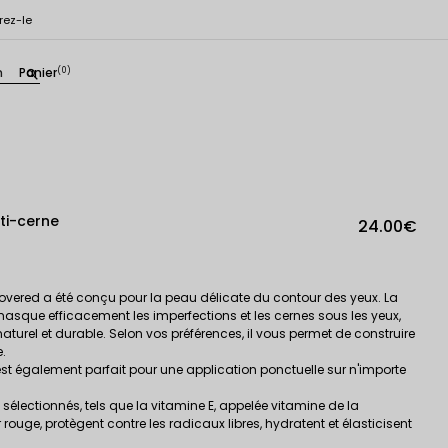
rez-le
n
Panier
(0)
search
ti-cerne
24.00€
 Covered a été conçu pour la peau délicate du contour des yeux. La
asque efficacement les imperfections et les cernes sous les yeux,
turel et durable. Selon vos préférences, il vous permet de construire
.
ur est également parfait pour une application ponctuelle sur n'importe
électionnés, tels que la vitamine E, appelée vitamine de la
 rouge, protègent contre les radicaux libres, hydratent et élasticisent