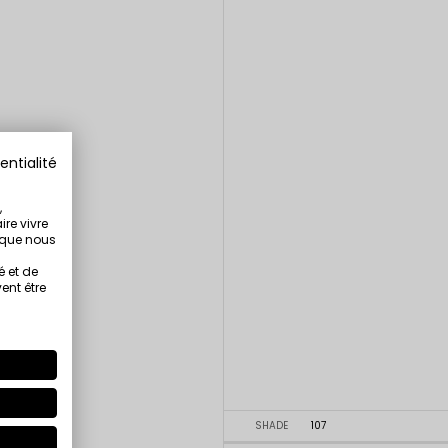
entialité
,
ire vivre
s que nous
é et de
ent être
SHADE
107