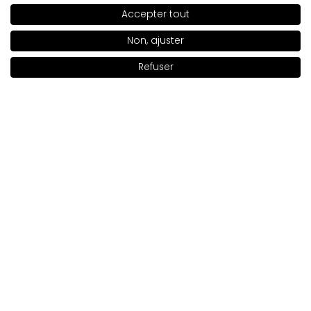
5
Accepter tout
❤️ TRÈS COOL
SHADE
25
>
2/18/2026
Non, ajuster
0
0
Refuser
Notify me when available
Montrez l'original
Tatiana
vérifié
5
super👍️
Évaluation d’un produit similaire:
Brillant à lèvres SLEEKS
Brillant à lèvres SLEEKS N 62
2/18/2026
0
0
Montrez l'original
Violetta
vérifié