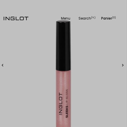
Menu
Search
Panier
(
)
(0)
search

