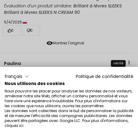
Évaluation d’un produit similaire:
Brillant à lèvres SLEEKS
Brillant à lèvres SLEEKS N CREAM 90
5/4/2026
0
0
Montrez l'original
Paulina
vérifié
5
français
Politique de confidentialité
Un gloss à lèvres frais et doux avec une touche d’éclat
Nous utilisons des cookies
😊
2/20/2026
Nous pouvons les placer pour analyser les données de nos visiteurs,
améliorer notre site Web, afficher un contenu personnalisé et vous
0
0
faire vivre une expérience inoubliable. Pour plus d'informations sur
les cookies que nous utilisons, ouvrez les paramètres.
Les données sont collectées dans le but de personnaliser la publicité
Montrez l'original
et de mesurer l'efficacité des campagnes publicitaires. Les données
peuvent être partagées avec Google LLC. Pour plus d'informations,
cliquez ici
.
Celina
vérifié