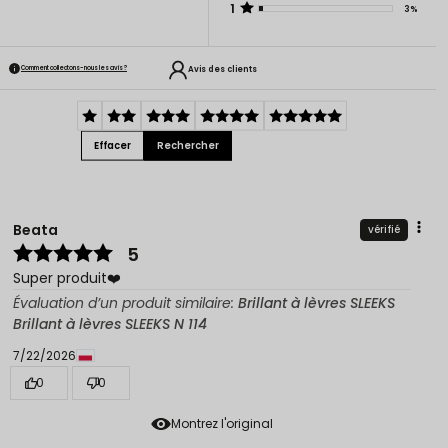
1
3%
Avis des clients
Comment collectons-nous les avis ?
Effacer
Rechercher
Beata
vérifié
5
Super produit❤️
Évaluation d’un produit similaire:
Brillant à lèvres SLEEKS
Brillant à lèvres SLEEKS N 114
7/22/2026
0
0
Montrez l'original