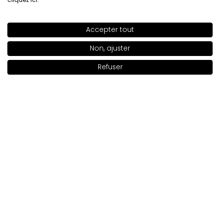
Montrez l'original
Accepter tout
SHADE
CREAM 112
>
Non, ajuster
Paulina
vérifié
5
Refuser
Un gloss à lèvres frais et doux avec une touche d’éclat
Ajouter au panier
|
17.00€
😊
Évaluation d’un produit similaire:
Brillant à lèvres SLEEKS
Brillant à lèvres SLEEKS N 25
2/20/2026
0
0
Montrez l'original
Celina
vérifié
5
❤️ TRÈS COOL