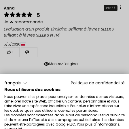
Anna
vérifié
5
Je 🔥 recommande
Évaluation d’un produit similaire:
Brillant à lèvres SLEEKS
Brillant à lèvres SLEEKS N 114
5/5/2026
0
0
Montrez l'original
Magdalena
français
Politique de confidentialité
vérifié
5
Nous utilisons des cookies
Teinte corail, lèvres douces, tient assez longtemps
Nous pouvons les placer pour analyser les données de nos visiteurs,
améliorer notre site Web, afficher un contenu personnalisé et vous
Évaluation d’un produit similaire:
Brillant à lèvres SLEEKS
faire vivre une expérience inoubliable. Pour plus d'informations sur
Brillant à lèvres SLEEKS N CREAM 90
les cookies que nous utilisons, ouvrez les paramètres.
Les données sont collectées dans le but de personnaliser la publicité
5/4/2026
et de mesurer l'efficacité des campagnes publicitaires. Les données
peuvent être partagées avec Google LLC. Pour plus d'informations,
0
0
cliquez ici
.