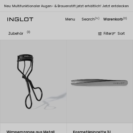
Neu: Multifunktionaler Augen- & Brauenstift jetzt erhältlich! Jetzt entdecken
Menu
Search
Warenkorb
(
)
(0)
search
(3)
Zubehör
Filter
Sort
tune
sort
Wimpernzange aus Metall
Kosmetikpinzette 1U