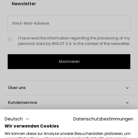
Newsletter
I have read the information regarding the processing of my
personal data by INGLOT S.A. in the context of the newsletter.
Über uns

Kundenservice

Informationen

Deutsch
Datenschutzbestimmungen
Wir verwenden Cookies
Social

Wir können diese zur Analyse unserer Besucherdaten platzieren, um