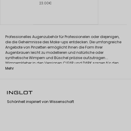
23.00€
Professionelles Augenzubehör für Professionelen oder diejenigen,
die die Geheimnisse des Make-ups entdecken. Die umfangreiche
Angebote von Pinzetten ermöglicht Ihnen die Form Ihrer
Augenbrauen leicht zu modellieren und natürliche oder
synthetische Wimpern und Büschel präzise aufzutragen.
Wimpernkleber in den Versionen CLEAR und DARK sorgen für den
gewünschten Effekt und Komfort über viele Stunden.
Mehr
Schönheit inspiriert von Wissenschaft