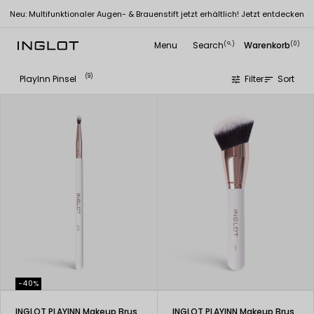
Neu: Multifunktionaler Augen- & Brauenstift jetzt erhältlich! Jetzt entdecken
Menu
Search
Warenkorb
(
)
(0)
search
(9)
PlayInn Pinsel
Filter
Sort
tune
sort
-40%
INGLOT PLAYINN Makeup Brush 208
INGLOT PLAYINN Makeup Brush 201