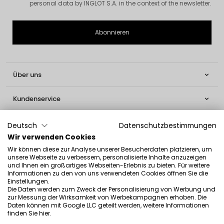
personal data by INGLOT S.A. in the context of the newsletter.
Über uns

Kundenservice

Informationen

Deutsch
Datenschutzbestimmungen
Wir verwenden Cookies
Social

Wir können diese zur Analyse unserer Besucherdaten platzieren, um
unsere Webseite zu verbessern, personalisierte Inhalte anzuzeigen
und Ihnen ein großartiges Webseiten-Erlebnis zu bieten. Für weitere
Kontakt
Informationen zu den von uns verwendeten Cookies öffnen Sie die
Einstellungen.
INGLOT S.A.
Die Daten werden zum Zweck der Personalisierung von Werbung und
zur Messung der Wirksamkeit von Werbekampagnen erhoben. Die
ul. Lwowska 154
Daten können mit Google LLC geteilt werden, weitere Informationen
finden Sie
hier
.
37-700 Przemyśl