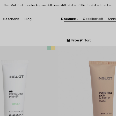
Neu: Multifunktionaler Augen- & Brauenstift jetzt erhältlich! Jetzt entdecken
Deutsch
Gesellschaft
Anme
Geschenk
Blog

Filter
Sort
tune
sort