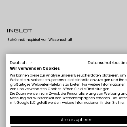
Schönheit inspiriert von Wissenschaft
Deutsch
Datenschutzbesti
Über uns
Kundenservice
Informationen
Wir verwenden Cookies
Wir können diese zur Analyse unserer Besucherdaten platzieren, um
Über uns
Kontaktieren sie
Allgemeine
Webseite zu verbessern, personalisierte Inhalte anzuzeigen und Ihne
uns
Nutzungsbedingung
Corporate
großartiges Webseiten-Erlebnis zu bieten. Für weitere Informationen
Versand und
Zahlungsrichtlinien
GMP-Zertifikat
von uns verwendeten Cookies öffnen Sie die Einstellungen.
Rücksendungen
Die Daten werden zum Zweck der Personalisierung von Werbung und
Cookie-Richtlinie
Vegan Formula
Messung der Wirksamkeit von Werbekampagnen erhoben. Die Date
Anmeldung
Certificate
Persönliche Daten –
mit Google LLC geteilt werden, weitere Informationen finden Sie
hier
.
Werbeaktionen und
DSGVO
Halal-Zertifikat
rabatte
Cookie-
Beauty Routines
Stellen Sie Ihre
Einstellungen
with Val Garland
Alle akzeptieren
eigene Palette mit
ändern
Inglot Lab 1983