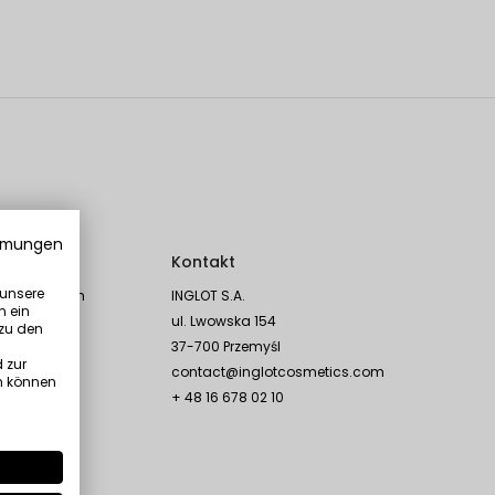
mmungen
Social
Kontakt
 unsere
Instagram
INGLOT S.A.
n ein
en
TikTok
ul. Lwowska 154
 zu den
Facebook
37-700 Przemyśl
 zur
YouTube
contact@inglotcosmetics.com
n können
Linkedin
+ 48 16 678 02 10