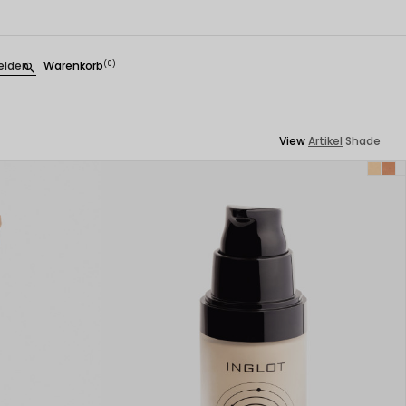
lden
Warenkorb
(0)
search
View
Artikel
Shade