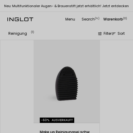
Neu: Multifunktionaler Augen- & Brauenstift jetzt erhältlich! Jetzt entdecken
Menu
Search
Warenkorb
(
)
(0)
search
(1)
Reinigung
Filter
Sort
tune
sort
-60%
AUSVERKAUFT
Make up Reinigungsei schwarz