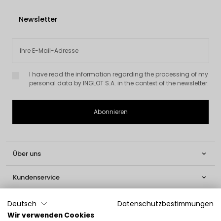
Newsletter
I have read the information regarding the processing of my
personal data by INGLOT S.A. in the context of the newsletter.
Über uns

Kundenservice

Informationen

Deutsch
Datenschutzbestimmungen
Wir verwenden Cookies