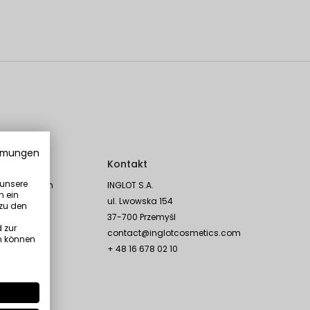
mmungen
Social
Kontakt
 unsere
Instagram
INGLOT S.A.
n ein
en
TikTok
ul. Lwowska 154
 zu den
Facebook
37-700 Przemyśl
 zur
YouTube
contact@inglotcosmetics.com
n können
Linkedin
+ 48 16 678 02 10