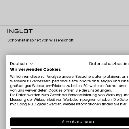
Schönheit inspiriert von Wissenschaft
Deutsch
Datenschutzbesti
Über uns
Kundenservice
Informationen
Wir verwenden Cookies
Wir können diese zur Analyse unserer Besucherdaten platzieren, um
Über uns
Kontaktieren sie
Allgemeine
Webseite zu verbessern, personalisierte Inhalte anzuzeigen und Ihne
uns
Nutzungsbedingung
Corporate
großartiges Webseiten-Erlebnis zu bieten. Für weitere Informationen
Versand und
Zahlungsrichtlinien
GMP-Zertifikat
von uns verwendeten Cookies öffnen Sie die Einstellungen.
Rücksendungen
Die Daten werden zum Zweck der Personalisierung von Werbung und
Cookie-Richtlinie
Vegan Formula
Messung der Wirksamkeit von Werbekampagnen erhoben. Die Date
Anmeldung
Certificate
Persönliche Daten –
mit Google LLC geteilt werden, weitere Informationen finden Sie
hier
.
Werbeaktionen und
DSGVO
Halal-Zertifikat
rabatte
Cookie-
Beauty Routines
Stellen Sie Ihre
Einstellungen
with Val Garland
Alle akzeptieren
eigene Palette mit
ändern
Inglot Lab 1983