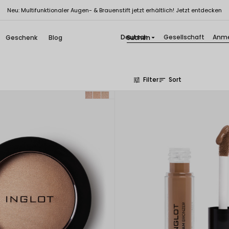
Neu: Multifunktionaler Augen- & Brauenstift jetzt erhältlich! Jetzt entdecken
Deutsch
Gesellschaft
Anme
Geschenk
Blog

Filter
Sort
tune
sort