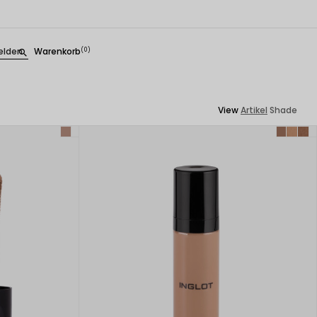
lden
Warenkorb
(0)
search
View
Artikel
Shade