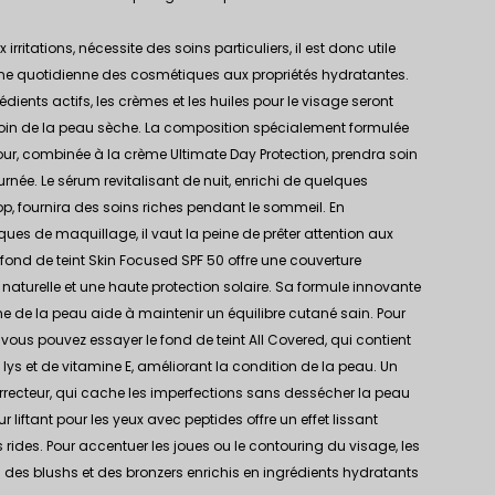
irritations, nécessite des soins particuliers, il est donc utile
tine quotidienne des cosmétiques aux propriétés hydratantes.
dients actifs, les crèmes et les huiles pour le visage seront
soin de la peau sèche. La composition spécialement formulée
our, combinée à
la crème Ultimate Day Protection
, prendra soin
rnée. Le sérum revitalisant de nuit, enrichi de quelques
op
, fournira des soins riches pendant le sommeil. En
es de maquillage, il vaut la peine de prêter attention aux
 fond de teint Skin Focused SPF 50
offre une couverture
aturelle et une haute protection solaire. Sa formule innovante
e de la peau aide à maintenir un équilibre cutané sain. Pour
e, vous pouvez essayer
le fond de teint All Covered
, qui contient
 lys et de vitamine E, améliorant la condition de la peau. Un
correcteur, qui cache les imperfections sans dessécher la peau
r liftant pour les yeux avec peptides offre un effet lissant
s rides. Pour accentuer les joues ou le contouring du visage, les
es blushs et des bronzers enrichis en ingrédients hydratants