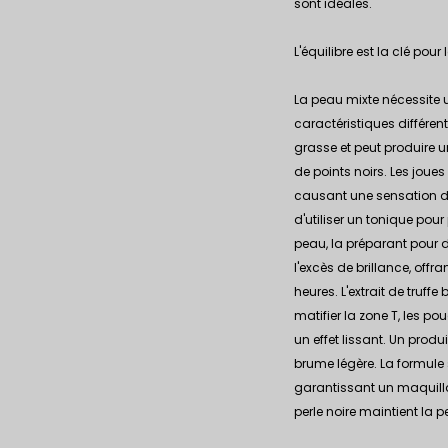
sont idéales.
L'équilibre est la clé pour
La peau mixte nécessite u
caractéristiques différen
grasse et peut produire u
de points noirs. Les joue
causant une sensation de 
d'utiliser un tonique pour
peau, la préparant pour d
l'excès de brillance, off
heures. L'extrait de truf
matifier la zone T, les po
un effet lissant. Un prod
brume légère. La formule 
garantissant un maquill
perle noire maintient la p