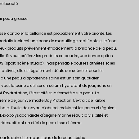
ne beauté.
ur peau grasse
e, contrôler la brillance est probablement votre priorité. Les
arfaits incluent une
base de maquillage matifiante
et
le fond
deux produits préviennent efficacement la brillance de la peau,
elle. Si vous préférez les produits en poudre, une bonne option
3S
(sport, scène, studio). Indispensable pour les athlètes et les
ctives, elle est également idéale sur scène et pour les
d'une peau d'apparence saine est un soin quotidien
aut la peine d'utiliser un
sérum hydratant
de jour, riche en
 l'hydratation, l'élasticité et la fermeté de la peau. La
crème de jour Evermatte Day Protection
. L'extrait de l'arbre
a et l'huile de noyau d'abricot réduisent les pores et régulent
'exopolysaccharide d'origine marine réduit la visibilité et
rides, offrant un effet de peau lisse et ferme.
ur le soin et le maquillage de la peau sèche