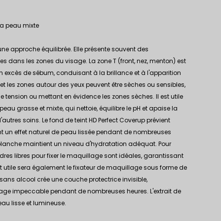
 la peau mixte
ne approche équilibrée. Elle présente souvent des
tes dans les zones du visage. La zone T (front, nez, menton) est
n excès de sébum, conduisant à la brillance et à l'apparition
s et les zones autour des yeux peuvent être sèches ou sensibles,
tension ou mettant en évidence les zones sèches. Il est utile
 peau grasse et mixte, qui nettoie, équilibre le pH et apaise la
'autres soins.
Le fond de teint HD Perfect Coverup
prévient
rant un effet naturel de peau lissée pendant de nombreuses
fe blanche maintient un niveau d'hydratation adéquat. Pour
udres libres pour fixer le maquillage sont idéales, garantissant
uit utile sera également le fixateur de maquillage sous forme de
sans alcool crée une couche protectrice invisible,
age impeccable pendant de nombreuses heures. L'extrait de
eau lisse et lumineuse.