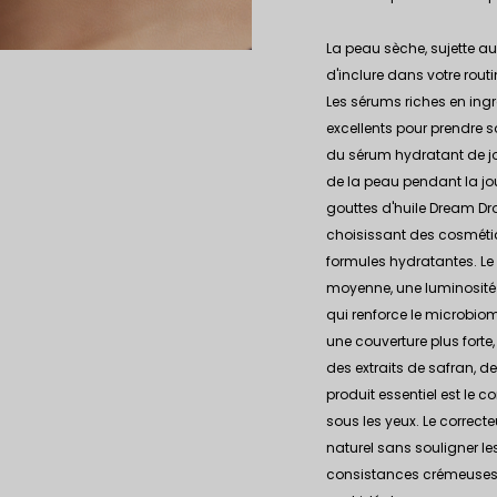
La peau sèche, sujette aux 
d'inclure dans votre rou
Les sérums riches en ingré
excellents pour prendre 
du sérum hydratant de j
de la peau pendant la jou
gouttes d'huile
Dream Dr
choisissant des cosmétiqu
formules hydratantes.
Le
moyenne, une luminosité n
qui renforce le microbiom
une couverture plus fort
des extraits de safran, de
produit essentiel est le 
sous les yeux. Le correcteu
naturel sans souligner le
consistances crémeuses d