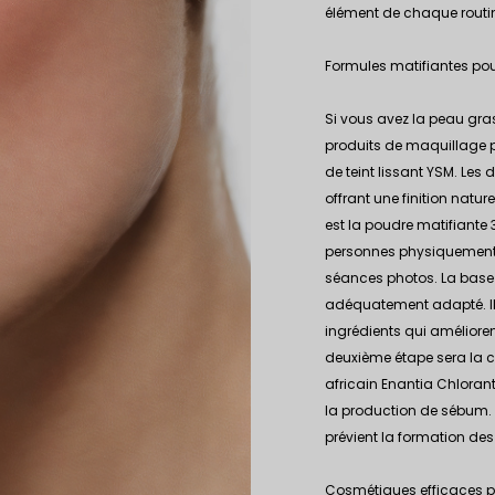
élément de chaque routi
Formules matifiantes po
Si vous avez la peau grass
produits de maquillage p
de teint lissant YSM
. Les 
offrant une finition natur
est la
poudre matifiante 
personnes physiquement a
séances photos. La base 
adéquatement adapté. Il v
ingrédients qui améliorent
deuxième étape sera
la 
africain Enantia Chloranth
la production de sébum. L
prévient la formation des 
Cosmétiques efficaces po