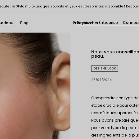
auté : le Stylo multi-usages sourcils et yeux est désormais disponible ! Découv
Français
Entreprise
Connex
Cadeau
Blog

Nous vous conseillon
peau.
GET THE LOOK
26/07/2024
Comprendre son type de p
étape cruciale pour obten
cosmétiques appropriés d
Nous avons préparé quelq
pour votre type de peau.
des ingrédients de la plu