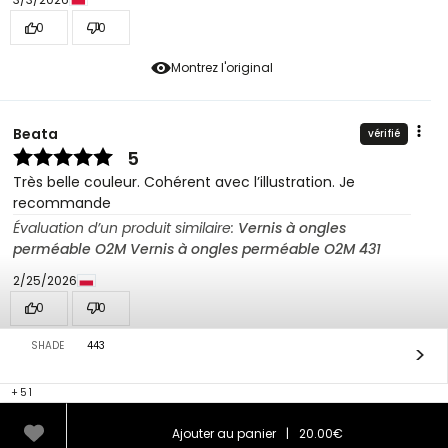
0
0
Montrez l'original
Beata
vérifié
5
Très belle couleur. Cohérent avec l’illustration. Je
recommande
Évaluation d’un produit similaire:
Vernis à ongles
perméable O2M Vernis à ongles perméable O2M 431
2/25/2026
0
0
SHADE
443
>
Montrez l'original
+51
Paulina
vérifié
Ajouter au panier
|
20.00€
2