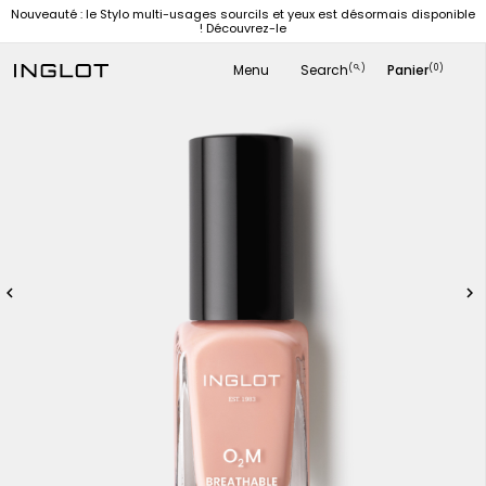
Nouveauté : le Stylo multi-usages sourcils et yeux est désormais disponible
! Découvrez-le
Menu
Search
Panier
(
)
(0)
search

