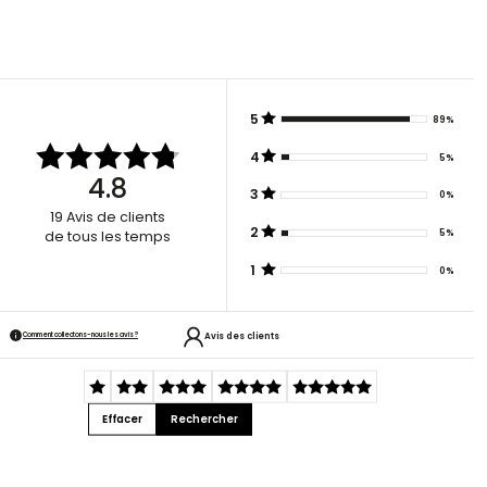
5
89%
4
5%
4.8
3
0%
19
Avis de clients
2
5%
de tous les temps
1
0%
Avis des clients
Comment collectons-nous les avis ?
Effacer
Rechercher