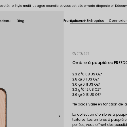
auté : le Stylo multi-usages sourcils et yeux est désormais disponible ! Découv
Français
Entreprise
Connexio
adeau
Blog

01/0112/253
Ombre à paupières FREED
2.3 g/0.08 US OZ*
2.8 g/0.1 US OZ*
3.0 g/0.11 US OZ*
3.3 g/0.12 US OZ*
3.6 g/0.13 US OZ*
*le poids varie en fonction de l
La collection d’ombres à paupiè

textures. Les ombres à paupière
perlées, vous offrent des possib