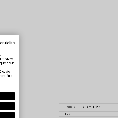
entialité
,
ire vivre
s que nous
é et de
ent être
SHADE
DREAM IT. 253
+70