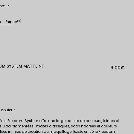
rez-le
n
Panier
(0)
search
OM SYSTEM MATTE NF
9.00€
a couleur
res Freedom System offre une large palette de couleurs, teintes et
s ultra pigmentées : mates classiques, satin nacrées et couleurs
ilités infinies de création du maquillage. Existe en série Freedom