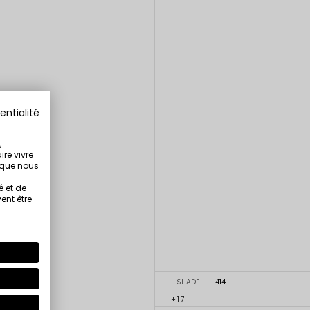
entialité
,
ire vivre
s que nous
é et de
ent être
SHADE
414
+17