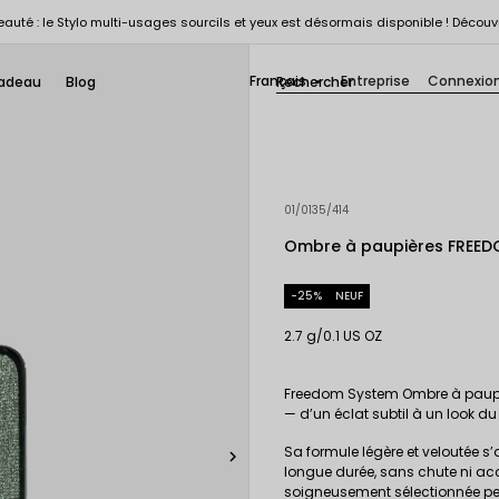
auté : le Stylo multi-usages sourcils et yeux est désormais disponible ! Découv
Français
Entreprise
Connexio
adeau
Blog

01/0135/414
Ombre à paupières FREED
-25%
NEUF
2.7 g/0.1 US OZ
Freedom System Ombre à paupièr
— d’un éclat subtil à un look du 
Sa formule légère et veloutée s

longue durée, sans chute ni acc
soigneusement sélectionnée per