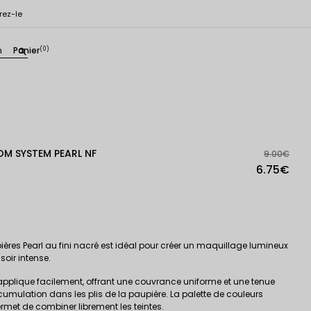
rez-le
n
Panier
(0)
search
OM SYSTEM PEARL NF
9.00€
6.75€
es Pearl au fini nacré est idéal pour créer un maquillage lumineux
soir intense.
’applique facilement, offrant une couvrance uniforme et une tenue
umulation dans les plis de la paupière. La palette de couleurs
met de combiner librement les teintes.