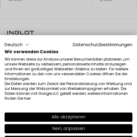
Schönheit inspiriert von Wissenschaft
Deutsch
Datenschutzbestimmungen
Wir verwenden Cookies
Wir können diese zur Analyse unserer Besucherdaten platzieren, um
unsere Webseite zu verbessern, personalisierte Inhalte anzuzeigen
und Ihnen ein großartiges Webseiten-Erlebnis zu bieten. Für weitere
Informationen zu den von uns verwendeten Cookies öffnen Sie die
Newsletter
Einstellungen.
Die Daten werden zum Zweck der Personalisierung von Werbung und
zur Messung der Wirksamkeit von Werbekampagnen erhoben. Die
Daten können mit Google LLC geteilt werden, weitere Informationen
finden Sie
hier
.
I have read the information regarding the processing of my
personal data by INGLOT S.A. in the context of the newsletter.
Alle akzeptieren
SHADE
41
>
Nein, anpassen