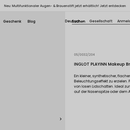
Neu: Multifunktionaler Augen- & Brauenstift jetzt erhältlich! Jetzt entdecken
Deutsch
Gesellschaft
Anmel
Geschenk
Blog

05/0032/204
INGLOT PLAYINN Makeup B
Ein kleiner, synthetischer, flac
Beleuchtungseffekt zu erzielen
von losen Lidschatten. Ideal 
auf der Nasenspitze oder dem
