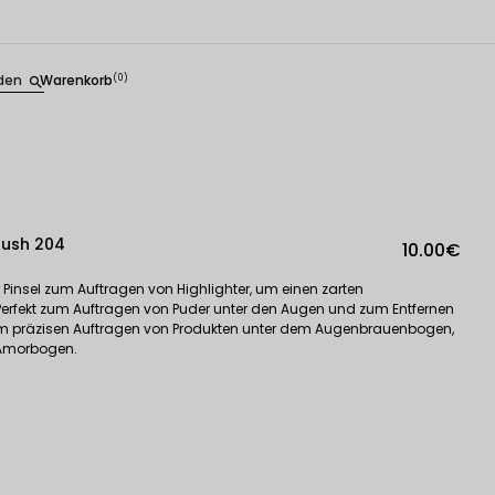
den
Warenkorb
(0)
search
rush 204
10.00€
her Pinsel zum Auftragen von Highlighter, um einen zarten
. Perfekt zum Auftragen von Puder unter den Augen und zum Entfernen
zum präzisen Auftragen von Produkten unter dem Augenbrauenbogen,
 Amorbogen.