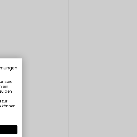
mmungen
 unsere
n ein
 zu den
 zur
n können