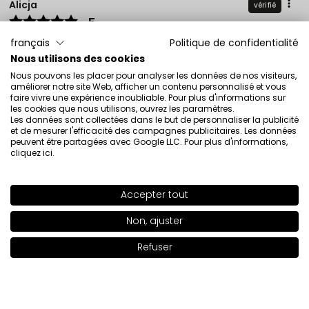
Alicja
vérifié
5
Parfait pour un usage quotidien, ça uniformise bien le
français
Politique de confidentialité
teint, je le recommande.
Nous utilisons des cookies
Évaluation d’un produit similaire:
Crème teintée
Nous pouvons les placer pour analyser les données de nos visiteurs,
Beautifier Crème teintée Beautifier 102
améliorer notre site Web, afficher un contenu personnalisé et vous
faire vivre une expérience inoubliable. Pour plus d'informations sur
12/30/2025
les cookies que nous utilisons, ouvrez les paramètres.
Les données sont collectées dans le but de personnaliser la publicité
0
0
et de mesurer l'efficacité des campagnes publicitaires. Les données
peuvent être partagées avec Google LLC. Pour plus d'informations,
cliquez ici
.
Montrez l'original
Accepter tout
Ewa
vérifié
SHADE
107
>
5
Non, ajuster
❤️ c’est génial
Refuser
Évaluation d’un produit similaire:
Crème teintée
Ajouter au panier
|
27.00€
Beautifier Crème teintée Beautifier 105
12/15/2025
0
0