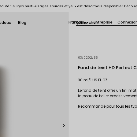
auté : le Stylo multi-usages sourcils et yeux est désormais disponible ! Découv
Français
Entreprise
Connexio
adeau
Blog

03/0202/85
Fond de teint HD Perfect 
30 ml/1 US FL OZ
Le fond de teint offre un fini m
la peau de briller excessivemen
Recommandé pour tous les type
