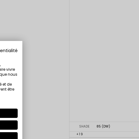
entialité
,
ire vivre
s que nous
é et de
ent être
SHADE
85 (DW)
+19