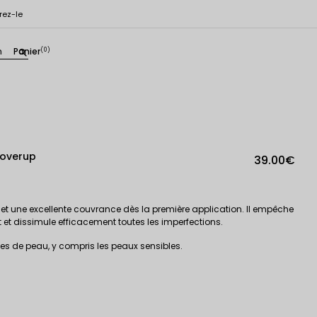
rez-le
n
Panier
(0)
search
Coverup
39.00€
at et une excellente couvrance dès la première application. Il empêche
t et dissimule efficacement toutes les imperfections.
s de peau, y compris les peaux sensibles.