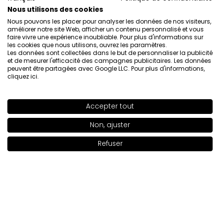
Montrez l'original
Nous utilisons des cookies
Nous pouvons les placer pour analyser les données de nos visiteurs,
améliorer notre site Web, afficher un contenu personnalisé et vous
faire vivre une expérience inoubliable. Pour plus d'informations sur
Lena
vérifié
les cookies que nous utilisons, ouvrez les paramètres.
5
Les données sont collectées dans le but de personnaliser la publicité
et de mesurer l'efficacité des campagnes publicitaires. Les données
Très bien, ce n’est pas trop lourd et la peau est très lisse
peuvent être partagées avec Google LLC. Pour plus d'informations,
après avoir appliqué le fond de teint
cliquez ici
.
Évaluation d’un produit similaire:
INGLOT PLAYINN YSM
Fond de teint lissant INGLOT PLAYINN Fond de teint
lissant YSM 42 LC
Accepter tout
SHADE
50 LW
>
7/29/2026
Non, ajuster
0
0
Refuser
Ajouter au panier
|
23.00€
Montrez l'original
Katarzyna
vérifié
5
La couleur que je cherchais depuis longtemps.