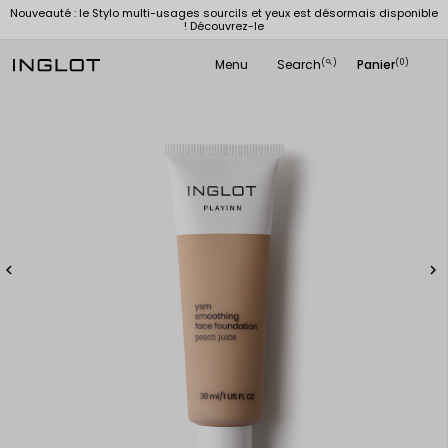
Nouveauté : le Stylo multi-usages sourcils et yeux est désormais disponible
! Découvrez-le
Menu
Search
Panier
(
)
(0)
search

