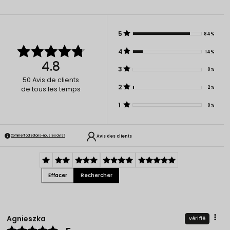
5
84%
4
14%
4.8
3
0%
50
Avis de clients
2
2%
de tous les temps
1
0%
Avis des clients
Comment collectons-nous les avis ?
Effacer
Rechercher
Agnieszka
vérifié