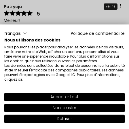
Patrycja
vérifié
5
Meilleur!
Évaluation d’un produit similaire:
Fond de Teint Soin
français
Politique de confidentialité
Visage SKIN FOCUSED SPF 50+ Fond de Teint Soin Visage
SKIN FOCUSED SPF 50 LIGHT OLIVE 301
Nous utilisons des cookies
Nous pouvons les placer pour analyser les données de nos visiteurs,
4/11/2026
améliorer notre site Web, afficher un contenu personnalisé et vous
faire vivre une expérience inoubliable. Pour plus d'informations sur
0
0
les cookies que nous utilisons, ouvrez les paramètres.
Les données sont collectées dans le but de personnaliser la publicité
Montrez l'original
et de mesurer l'efficacité des campagnes publicitaires. Les données
peuvent être partagées avec Google LLC. Pour plus d'informations,
cliquez ici
.
Maria
vérifié
5
Accepter tout
Super fond de teint.
SHADE
IVORY BEIGE 302
>
3/16/2026
Non, ajuster
0
0
Refuser
Ajouter au panier
|
46.00€
Montrez l'original