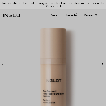
Nouveauté : le Stylo multi-usages sourcils et yeux est désormais disponible
! Découvrez-le
Menu
Search
Panier
(
)
(0)
search

