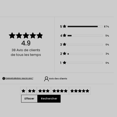
5
87%
4
11%
4.9
3
0%
38
Avis de clients
2
3%
de tous les temps
1
0%
Avis des clients
Comment collectons-nous les avis ?
Effacer
Rechercher