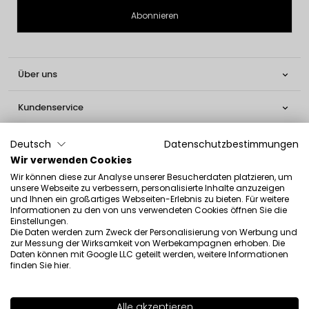
Über uns

Kundenservice

Informationen

Deutsch
Datenschutzbestimmungen
Wir verwenden Cookies
Social

Wir können diese zur Analyse unserer Besucherdaten platzieren, um
unsere Webseite zu verbessern, personalisierte Inhalte anzuzeigen
und Ihnen ein großartiges Webseiten-Erlebnis zu bieten. Für weitere
Kontakt
Informationen zu den von uns verwendeten Cookies öffnen Sie die
Einstellungen.
Die Daten werden zum Zweck der Personalisierung von Werbung und
INGLOT S.A.
zur Messung der Wirksamkeit von Werbekampagnen erhoben. Die
ul. Lwowska 154
Daten können mit Google LLC geteilt werden, weitere Informationen
finden Sie
hier
.
37-700 Przemyśl
[email protected]
Alle akzeptieren