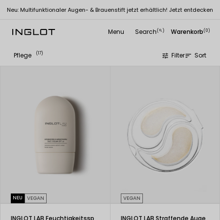
Neu: Multifunktionaler Augen- & Brauenstift jetzt erhältlich! Jetzt entdecken
Menu
Search
Warenkorb
(
)
(0)
search
(17)
Pflege
Filter
Sort
tune
sort
NEU
VEGAN
VEGAN
INGLOT LAB Feuchtigkeitsspendende & Glättende Gesichtscreme SPF 50
INGLOT LAB Straffende Augenpads mit Kollagen (1 Paar)