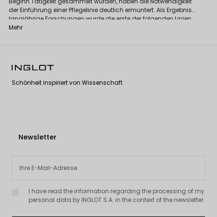
Beginn Tätigkeit gesammelt wurden, haben die Notwendigkeit
der Einführung einer Pflegelinie deutlich ermuntert. Als Ergebnis
langjährige Forschungen wurde die erste der folgenden Linien
geschaffen, INGLOT Lab Hydrating Day Serum und Revitalizing
Mehr
Night Serum, und dann eine Reihe von Ölen und Gesichtscremes.
Die endgültigen Formeln basieren auf den neuesten
Technologien und sorgfältig ausgewählten Zutaten. Die
Pflegelinie wird durch Makeup-Entfernungsprodukte und
Gesichtswasser perfekt ergänzt, die die Grundlage für die
Vorbereitung eines makellosen Make-ups bilden.
Schönheit inspiriert von Wissenschaft
Newsletter
I have read the information regarding the processing of my
personal data by INGLOT S.A. in the context of the newsletter.