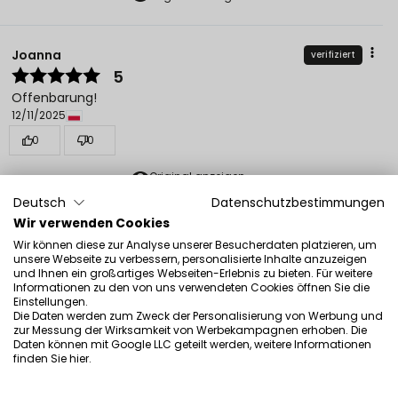
Joanna
verifiziert
5
Offenbarung!
12/11/2025
0
0
Original anzeigen
Deutsch
Datenschutzbestimmungen
Wir verwenden Cookies
Agata
verifiziert
Wir können diese zur Analyse unserer Besucherdaten platzieren, um
5
unsere Webseite zu verbessern, personalisierte Inhalte anzuzeigen
und Ihnen ein großartiges Webseiten-Erlebnis zu bieten. Für weitere
Kundenbewertung des Produkts:
Ausgezeichnet
Informationen zu den von uns verwendeten Cookies öffnen Sie die
5/16/2026
Einstellungen.
Die Daten werden zum Zweck der Personalisierung von Werbung und
0
0
zur Messung der Wirksamkeit von Werbekampagnen erhoben. Die
Daten können mit Google LLC geteilt werden, weitere Informationen
finden Sie
hier
.
Alicja
verifiziert
5