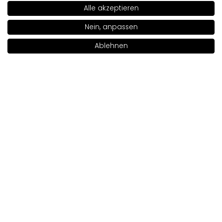
Alle akzeptieren
Kundenbewertung des Produkts:
Ausgezeichnet
5/11/2026
Nein, anpassen
0
0
Ablehnen
In den Warenkorb legen
|
31.00€
Katarzyna
verifiziert
5
Kundenbewertung des Produkts:
Ausgezeichnet
2/11/2026
0
0
Małgorzata
verifiziert
5
Kundenbewertung des Produkts:
Ausgezeichnet
1/4/2026
0
0
Monika
verifiziert