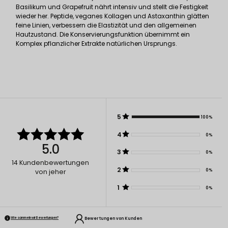
Basilikum und Grapefruit nährt intensiv und stellt die Festigkeit
wieder her. Peptide, veganes Kollagen und Astaxanthin glätten
feine Linien, verbessern die Elastizität und den allgemeinen
Hautzustand. Die Konservierungsfunktion übernimmt ein
Komplex pflanzlicher Extrakte natürlichen Ursprungs.
5
100%
4
0%
5.0
3
0%
14
Kundenbewertungen
2
0%
von jeher
1
0%
Bewertungen von Kunden
Wie sammeln wir Bewertungen?