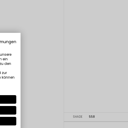
mmungen
 unsere
n ein
 zu den
 zur
n können
SHADE
558