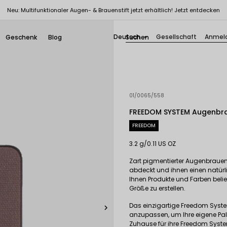
Neu: Multifunktionaler Augen- & Brauenstift jetzt erhältlich! Jetzt entdecken
Deutsch
Gesellschaft
Anmel
Geschenk
Blog

01/0065/558
FREEDOM SYSTEM Augenbr
FREEDOM
3.2 g/0.11 US OZ
Zart pigmentierter Augenbrauen
abdeckt und ihnen einen natürli
Ihnen Produkte und Farben belie
Größe zu erstellen.
Das einzigartige Freedom Syste

anzupassen, um Ihre eigene Palet
Zuhause für ihre Freedom Syst