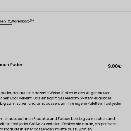
den
Warenkorb
(0)
search
auen Puder
9.00€
puder, der auf eine dezente Weise Lücken in den Augenbrauen
chen Look verleiht. Das einzigartige Freedom System erlaubt es
big zu mischen und anzupassen, um Ihre eigene Palette in fast jeder
m erlaubt es Ihnen Produkte und Farben beliebig zu mischen und
te in fast jeder Größe zu erstellen. Denken sie daran, ein perfektes
em Produkte in einer passenden
Palette
auszuwählen.