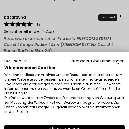
Katarzyna
verifiziert
5
Sensationell in der !!-App
Rezension eines ähnlichen Produkts:
FREEDOM SYSTEM
Gesicht Rouge Radiant Skin (FREEDOM SYSTEM Gesicht
Rouge Radiant Skin: 25)
1/18/2026
Deutsch
Datenschutzbestimmungen
0
0
Wir verwenden Cookies
Wir können diese zur Analyse unserer Besucherdaten platzieren, um
Original anzeigen
unsere Webseite zu verbessern, personalisierte Inhalte anzuzeigen
und Ihnen ein großartiges Webseiten-Erlebnis zu bieten. Für weitere
Informationen zu den von uns verwendeten Cookies öffnen Sie die
Einstellungen.
Die Daten werden zum Zweck der Personalisierung von Werbung und
Klaudia
verifiziert
zur Messung der Wirksamkeit von Werbekampagnen erhoben. Die
5
Daten können mit Google LLC geteilt werden, weitere Informationen
finden Sie
hier
.
Die Farbe eines frischen, natürlichen Rouges – du kannst
Intensität aufbauen. Kühle, cremige Formel.
Rezension eines ähnlichen Produkts:
FREEDOM SYSTEM