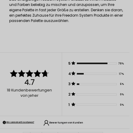
und Farben beliebig zu mischen und anzupassen, um Ihre
eigene Palette in fast jeder Größe zu erstellen. Denken sie daran,
ein perfektes Zuhause für ihre Freedom System Produkte in einer
passenden Palette auszuwählen.
5
78%
4
17%
4.7
3
6%
18
Kundenbewertungen
2
0%
von jeher
1
0%
Bewertungen von Kunden
Wie sammeln wir Bewertungen?