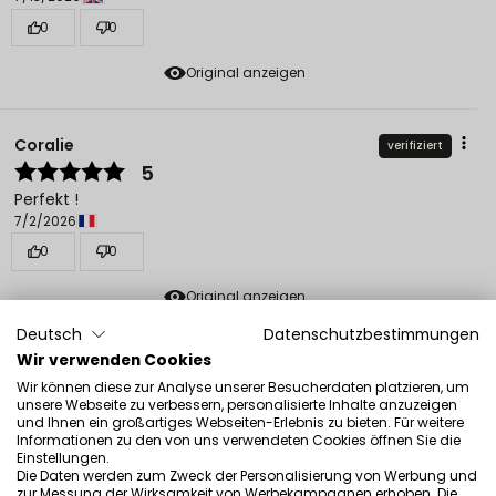
0
0
Original anzeigen
Coralie
verifiziert
5
Perfekt !
7/2/2026
0
0
Original anzeigen
Deutsch
Datenschutzbestimmungen
Wir verwenden Cookies
Magdalena Julianna
verifiziert
Wir können diese zur Analyse unserer Besucherdaten platzieren, um
5
unsere Webseite zu verbessern, personalisierte Inhalte anzuzeigen
Ich empfehle
und Ihnen ein großartiges Webseiten-Erlebnis zu bieten. Für weitere
Informationen zu den von uns verwendeten Cookies öffnen Sie die
Rezension eines ähnlichen Produkts:
FREEDOM SYSTEM
Einstellungen.
Lidschatten Matte NF (FREEDOM SYSTEM Lidschatten Matt
Die Daten werden zum Zweck der Personalisierung von Werbung und
zur Messung der Wirksamkeit von Werbekampagnen erhoben. Die