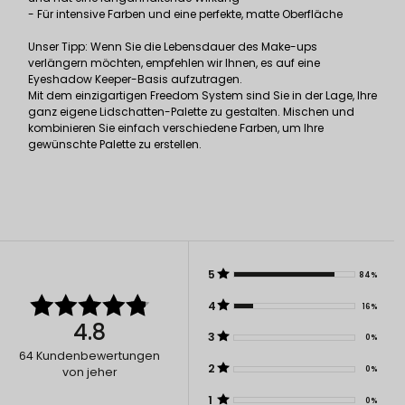
- Für intensive Farben und eine perfekte, matte Oberfläche
Unser Tipp: Wenn Sie die Lebensdauer des Make-ups
verlängern möchten, empfehlen wir Ihnen, es auf eine
Eyeshadow Keeper-Basis aufzutragen.
Mit dem einzigartigen Freedom System sind Sie in der Lage, Ihre
ganz eigene Lidschatten-Palette zu gestalten. Mischen und
kombinieren Sie einfach verschiedene Farben, um Ihre
gewünschte Palette zu erstellen.
5
84%
4
16%
4.8
3
0%
64
Kundenbewertungen
2
0%
von jeher
1
0%