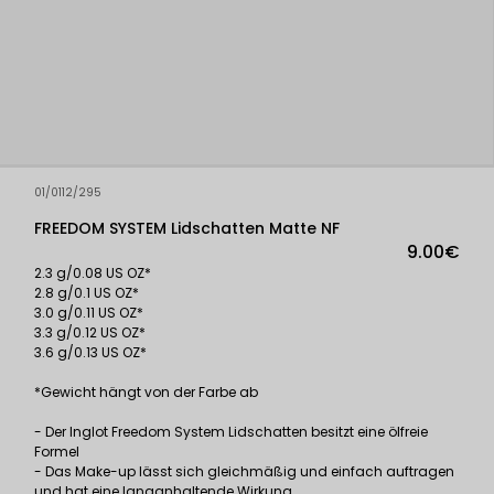
01/0112/295
FREEDOM SYSTEM Lidschatten Matte NF
9.00€
2.3 g/0.08 US OZ*
2.8 g/0.1 US OZ*
3.0 g/0.11 US OZ*
3.3 g/0.12 US OZ*
3.6 g/0.13 US OZ*
*Gewicht hängt von der Farbe ab
- Der Inglot Freedom System Lidschatten besitzt eine ölfreie
Formel
- Das Make-up lässt sich gleichmäßig und einfach auftragen
und hat eine langanhaltende Wirkung