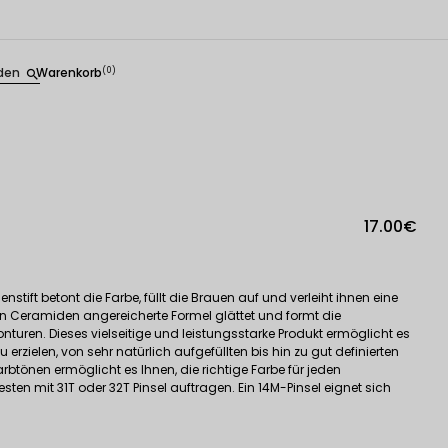
den
Warenkorb
(0)
search
17.00€
tift betont die Farbe, füllt die Brauen auf und verleiht ihnen eine
n Ceramiden angereicherte Formel glättet und formt die
turen. Dieses vielseitige und leistungsstarke Produkt ermöglicht es
 erzielen, von sehr natürlich aufgefüllten bis hin zu gut definierten
Farbtönen ermöglicht es Ihnen, die richtige Farbe für jeden
ten mit 31T oder 32T Pinsel auftragen. Ein 14M-Pinsel eignet sich