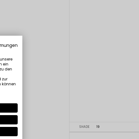
mmungen
 unsere
n ein
 zu den
 zur
n können
SHADE
19