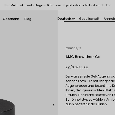
Neu: Multifunktionaler Augen- & Brauenstift jetzt erhältlich! Jetzt entdecken
Deutsch
Gesellschaft
Anmel
Geschenk
Blog

03/0089/19
AMC Brow Liner Gel
2 g/0.07 US OZ
Der wasserfeste Gel-Augenbrauens
schöne Form. Die mit pflegende
Augenbrauen und betont ihre Kon
Ihnen, den gewünschten Effekt zu
Brauen. Eine breite Palette von 
Schönheitstyp zu wählen. Am bes
auch perfekt für das Finish.
