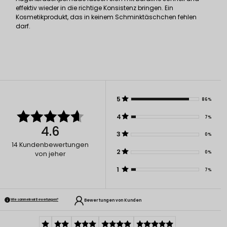
effektiv wieder in die richtige Konsistenz bringen. Ein
Kosmetikprodukt, das in keinem Schminktäschchen fehlen
darf.
5
86%
4
7%
4.6
3
0%
14
Kundenbewertungen
2
0%
von jeher
1
7%
Bewertungen von Kunden
Wie sammeln wir Bewertungen?