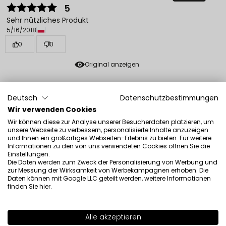
5
Sehr nützliches Produkt
5/16/2018
0
0
Original anzeigen
Kocham
Deutsch
Datenschutzbestimmungen
verifiziert
5
Wir verwenden Cookies
Ein wunderbares Produkt mit einer Vielzahl :)
Wir können diese zur Analyse unserer Besucherdaten platzieren, um
unsere Webseite zu verbessern, personalisierte Inhalte anzuzeigen
Einsatzmöglichkeiten.
und Ihnen ein großartiges Webseiten-Erlebnis zu bieten. Für weitere
11/12/2016
Informationen zu den von uns verwendeten Cookies öffnen Sie die
Einstellungen.
0
0
Die Daten werden zum Zweck der Personalisierung von Werbung und
zur Messung der Wirksamkeit von Werbekampagnen erhoben. Die
Original anzeigen
Daten können mit Google LLC geteilt werden, weitere Informationen
finden Sie
hier
.
herbaciareczka
verifiziert
Alle akzeptieren
5