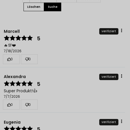
Löschen
Suche
Marcell
verifiziert
5
🔥💯❤️
7/18/2026
0
0
Alexandra
verifiziert
5
Super Produkt!👍️
7/7/2026
0
0
Eugenia
verifiziert
5