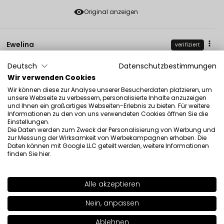
Original anzeigen
Ewelina
verifiziert
5
Deutsch
Datenschutzbestimmungen
Kundenbewertung des Produkts:
Ausgezeichnet
Wir verwenden Cookies
1/19/2026
Wir können diese zur Analyse unserer Besucherdaten platzieren, um
0
0
unsere Webseite zu verbessern, personalisierte Inhalte anzuzeigen
und Ihnen ein großartiges Webseiten-Erlebnis zu bieten. Für weitere
Informationen zu den von uns verwendeten Cookies öffnen Sie die
Einstellungen.
Die Daten werden zum Zweck der Personalisierung von Werbung und
zur Messung der Wirksamkeit von Werbekampagnen erhoben. Die
Daten können mit Google LLC geteilt werden, weitere Informationen
finden Sie
hier
.
Siehe auch
+1
Alle akzeptieren
SHADE
60
>
Nein, anpassen
Ablehnen