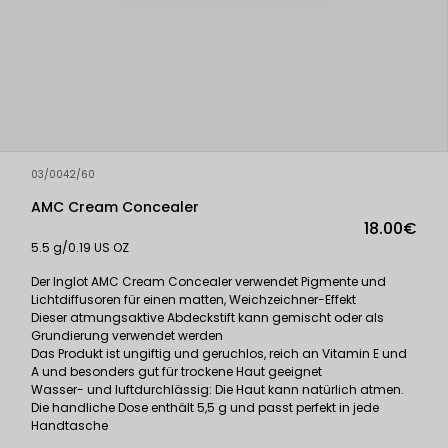
03/0042/60
AMC Cream Concealer
18.00€
5.5 g/0.19 US OZ
Der Inglot AMC Cream Concealer verwendet Pigmente und
Lichtdiffusoren für einen matten, Weichzeichner-Effekt
Dieser atmungsaktive Abdeckstift kann gemischt oder als
Grundierung verwendet werden
Das Produkt ist ungiftig und geruchlos, reich an Vitamin E und
A und besonders gut für trockene Haut geeignet
Wasser- und luftdurchlässig: Die Haut kann natürlich atmen.
Die handliche Dose enthält 5,5 g und passt perfekt in jede
Handtasche