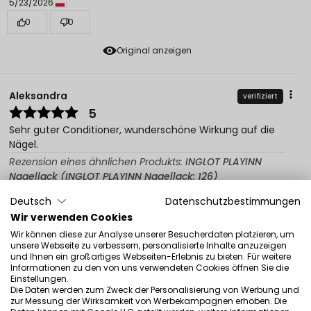
5/23/2026
0
0
Original anzeigen
Aleksandra
verifiziert
5
Sehr guter Conditioner, wunderschöne Wirkung auf die
Nägel.
Rezension eines ähnlichen Produkts:
INGLOT PLAYINN
Nagellack (INGLOT PLAYINN Nagellack: 126)
5/22/2026
Deutsch
Datenschutzbestimmungen
0
0
Wir verwenden Cookies
Wir können diese zur Analyse unserer Besucherdaten platzieren, um
Original anzeigen
unsere Webseite zu verbessern, personalisierte Inhalte anzuzeigen
und Ihnen ein großartiges Webseiten-Erlebnis zu bieten. Für weitere
Informationen zu den von uns verwendeten Cookies öffnen Sie die
Einstellungen.
Die Daten werden zum Zweck der Personalisierung von Werbung und
Ewelina
verifiziert
zur Messung der Wirksamkeit von Werbekampagnen erhoben. Die
4