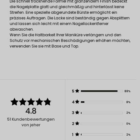
Die schnell trocknende Formel mit glänzendem Finish bedeckt
die Nagelplatte glatt und gleichmäßig und hinterlässt keine
Streifen. Eine spezielle abgerundete Bürste ermöglicht ein
präzises Auftragen. Die Lacke sind beständig gegen Absplittern
und lassen sich leicht mit einem Nagellackentferner
abwaschen.
Wenn Sie die Haltbarkeit Ihrer Maniküre verlängern und den
Schutz vor mechanischen Beschädigungen erhöhen möchten,
verwenden Sie sie mit Base und Top.
5
88%
4
8%
4.8
3
2%
51
Kundenbewertungen
2
0%
von jeher
1
2%