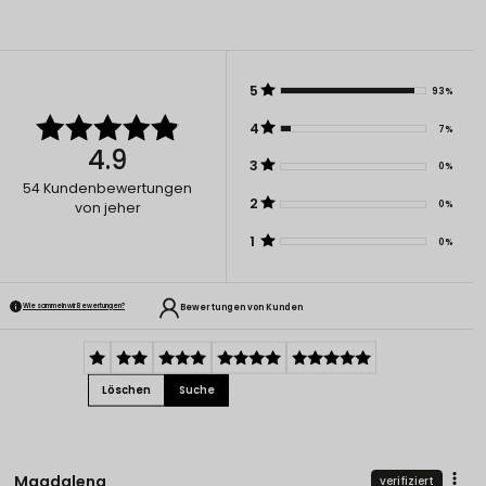
5
93%
4
7%
4.9
3
0%
54
Kundenbewertungen
2
0%
von jeher
1
0%
Bewertungen von Kunden
Wie sammeln wir Bewertungen?
Löschen
Suche
Magdalena
verifiziert