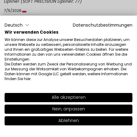
Lipliner (SOFT PRECISION Lipliner: 77)
7/5/2026
0
0
Deutsch
Datenschutzbestimmungen
Original anzeigen
Wir verwenden Cookies
Wir können diese zur Analyse unserer Besucherdaten platzieren, um
unsere Webseite zu verbessern, personalisierte Inhalte anzuzeigen
und Ihnen ein großartiges Webseiten-Erlebnis zu bieten. Für weitere
Agnieszka
verifiziert
Informationen zu den von uns verwendeten Cookies öffnen Sie die
5
Einstellungen.
Die Daten werden zum Zweck der Personalisierung von Werbung und
Weich, es bleibt ziemlich lange auf den Lippen. ❤️
zur Messung der Wirksamkeit von Werbekampagnen erhoben. Die
Rezension eines ähnlichen Produkts:
Soft Precision
Daten können mit Google LLC geteilt werden, weitere Informationen
finden Sie
hier
.
Lipliner (SOFT PRECISION Lipliner: 74)
6/30/2026
Alle akzeptieren
0
0
SHADE
67
>
Nein, anpassen
Original anzeigen
Ablehnen
In den Warenkorb legen
|
12.50€
Olga
verifiziert