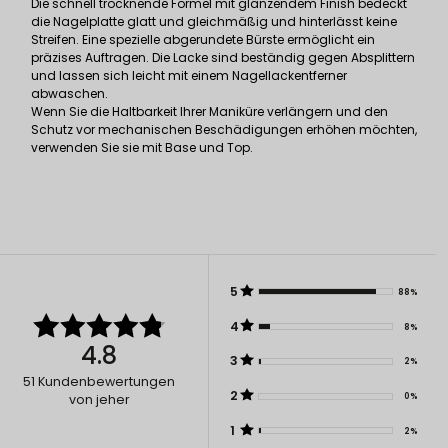
Die schnell trocknende Formel mit glänzendem Finish bedeckt
die Nagelplatte glatt und gleichmäßig und hinterlässt keine
Streifen. Eine spezielle abgerundete Bürste ermöglicht ein
präzises Auftragen. Die Lacke sind beständig gegen Absplittern
und lassen sich leicht mit einem Nagellackentferner
abwaschen.
Wenn Sie die Haltbarkeit Ihrer Maniküre verlängern und den
Schutz vor mechanischen Beschädigungen erhöhen möchten,
verwenden Sie sie mit Base und Top.
5
88%
4
8%
4.8
3
2%
51
Kundenbewertungen
2
0%
von jeher
1
2%