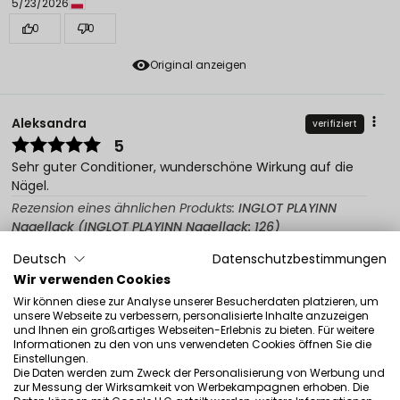
5/23/2026
0
0
Original anzeigen
Aleksandra
verifiziert
5
Sehr guter Conditioner, wunderschöne Wirkung auf die
Nägel.
Rezension eines ähnlichen Produkts:
INGLOT PLAYINN
Nagellack (INGLOT PLAYINN Nagellack: 126)
5/22/2026
Deutsch
Datenschutzbestimmungen
0
0
Wir verwenden Cookies
Wir können diese zur Analyse unserer Besucherdaten platzieren, um
Original anzeigen
unsere Webseite zu verbessern, personalisierte Inhalte anzuzeigen
und Ihnen ein großartiges Webseiten-Erlebnis zu bieten. Für weitere
Informationen zu den von uns verwendeten Cookies öffnen Sie die
Einstellungen.
Die Daten werden zum Zweck der Personalisierung von Werbung und
Ewelina
verifiziert
zur Messung der Wirksamkeit von Werbekampagnen erhoben. Die
4