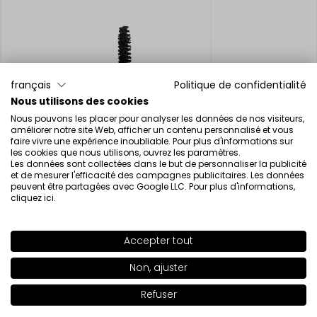
français
Politique de confidentialité
Nous utilisons des cookies
Nous pouvons les placer pour analyser les données de nos visiteurs,
améliorer notre site Web, afficher un contenu personnalisé et vous
faire vivre une expérience inoubliable. Pour plus d'informations sur
les cookies que nous utilisons, ouvrez les paramètres.
Les données sont collectées dans le but de personnaliser la publicité
et de mesurer l'efficacité des campagnes publicitaires. Les données
peuvent être partagées avec Google LLC. Pour plus d'informations,
ÉPUISÉ
cliquez ici
.
Accepter tout
SHADE
76S
>
Mascara FALSE LASH EFFECT
Touffes de faux cils
Non, ajuster
18.00€
11.52€
Refuser
Ajouter au panier
|
11.00€