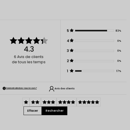
5
83%
4
0%
4.3
3
0%
6
Avis de clients
2
0%
de tous les temps
1
17%
Avis des clients
Comment collectons-nous les avis ?
Effacer
Rechercher