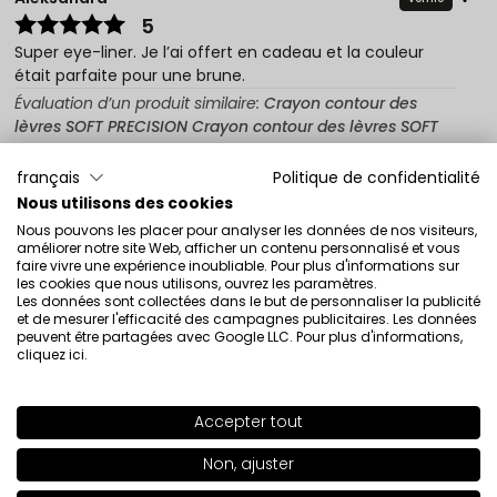
5
Super eye-liner. Je l’ai offert en cadeau et la couleur
était parfaite pour une brune.
Évaluation d’un produit similaire:
Crayon contour des
lèvres SOFT PRECISION Crayon contour des lèvres SOFT
PRECISION 77
français
Politique de confidentialité
7/5/2026
Nous utilisons des cookies
0
0
Nous pouvons les placer pour analyser les données de nos visiteurs,
améliorer notre site Web, afficher un contenu personnalisé et vous
Montrez l'original
faire vivre une expérience inoubliable. Pour plus d'informations sur
les cookies que nous utilisons, ouvrez les paramètres.
Les données sont collectées dans le but de personnaliser la publicité
et de mesurer l'efficacité des campagnes publicitaires. Les données
Agnieszka
vérifié
peuvent être partagées avec Google LLC. Pour plus d'informations,
cliquez ici
.
5
Doux, il reste sur les lèvres assez longtemps. ❤️
Évaluation d’un produit similaire:
Crayon contour des
Accepter tout
lèvres SOFT PRECISION (Crayon contour des lèvres SOFT
SHADE
58
>
PRECISION: 74)
Non, ajuster
6/30/2026