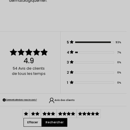
dermatologiquemen.
5
93%
4
7%
4.9
3
0%
54
Avis de clients
2
0%
de tous les temps
1
0%
Avis des clients
Comment collectons-nous les avis ?
Effacer
Rechercher