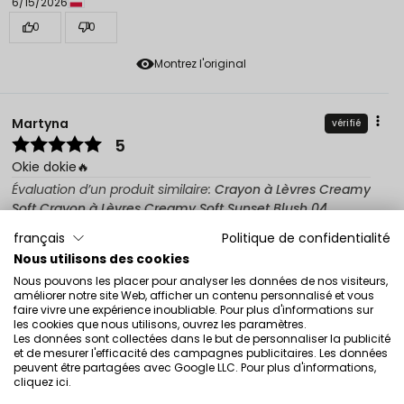
6/15/2026
0
0
Montrez l'original
Martyna
vérifié
5
Okie dokie🔥
Évaluation d’un produit similaire:
Crayon à Lèvres Creamy
Soft Crayon à Lèvres Creamy Soft Sunset Blush 04
6/14/2026
français
Politique de confidentialité
Nous utilisons des cookies
0
0
Nous pouvons les placer pour analyser les données de nos visiteurs,
améliorer notre site Web, afficher un contenu personnalisé et vous
Montrez l'original
faire vivre une expérience inoubliable. Pour plus d'informations sur
les cookies que nous utilisons, ouvrez les paramètres.
Les données sont collectées dans le but de personnaliser la publicité
et de mesurer l'efficacité des campagnes publicitaires. Les données
Magdalena
vérifié
peuvent être partagées avec Google LLC. Pour plus d'informations,
5
cliquez ici
.
Merveilleux et durables 🔥