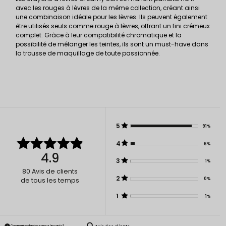
avec les rouges à lèvres de la même collection, créant ainsi
une combinaison idéale pour les lèvres. Ils peuvent également
être utilisés seuls comme rouge à lèvres, offrant un fini crémeux
complet. Grâce à leur compatibilité chromatique et la
possibilité de mélanger les teintes, ils sont un must-have dans
la trousse de maquillage de toute passionnée.
5
91%
4
6%
4.9
3
1%
80
Avis de clients
2
0%
de tous les temps
1
1%
Comment collectons-nous les avis ?