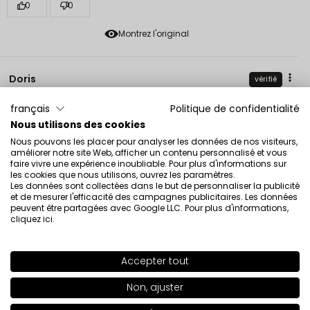
0
0
Montrez l'original
Doris
vérifié
4
français
Politique de confidentialité
La couleur n° 316 est évaluée. C’est d’un rose sale,
Nous utilisons des cookies
élégant et adapté à un usage quotidien. Je
recommande vivement cette teinte :) Quant à l’eye-
Nous pouvons les placer pour analyser les données de nos visiteurs,
améliorer notre site Web, afficher un contenu personnalisé et vous
liner lui-même, il est très durable, reste longtemps sur
faire vivre une expérience inoubliable. Pour plus d'informations sur
les lèvres, a une pigmentation forte, facile à appliquer et
les cookies que nous utilisons, ouvrez les paramètres.
un emballage élégant. Un inconvénient : il assèche les
Les données sont collectées dans le but de personnaliser la publicité
et de mesurer l'efficacité des campagnes publicitaires. Les données
lèvres, donc il vaut mieux appliquer d’abord un rouge à
peuvent être partagées avec Google LLC. Pour plus d'informations,
lèvres hydratant classique. Malgré ce petit inconvénient,
cliquez ici
.
je le recommande vivement, car c’est un très bon
produit polonais ! Bref, comme la plupart des produits
Inglot :)
Accepter tout
Évaluation d’un produit similaire:
Crayon contour des
SHADE
318
>
Non, ajuster
lèvres Colour Play Crayon contour des lèvres Colour Play
311