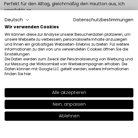
Perfekt für den Alltag, gleichmäßig den Hautton aus, ich
empfehle es.
Rezension eines ähnlichen Produkts:
Beautifier
Deutsch
Datenschutzbestimmungen
Tönungscreme (Beautifier Tönungscreme: 102)
Wir verwenden Cookies
12/30/2025
Wir können diese zur Analyse unserer Besucherdaten platzieren, um
unsere Webseite zu verbessern, personalisierte Inhalte anzuzeigen
0
0
und Ihnen ein großartiges Webseiten-Erlebnis zu bieten. Für weitere
Informationen zu den von uns verwendeten Cookies öffnen Sie die
Einstellungen.
Original anzeigen
Die Daten werden zum Zweck der Personalisierung von Werbung und
zur Messung der Wirksamkeit von Werbekampagnen erhoben. Die
Daten können mit Google LLC geteilt werden, weitere Informationen
finden Sie
hier
.
Ewa
verifiziert
5
❤️ Es ist großartig
Alle akzeptieren
Rezension eines ähnlichen Produkts:
Beautifier
SHADE
101
>
Nein, anpassen
Tönungscreme (Beautifier Tönungscreme: 105)
12/15/2025
Ablehnen
In den Warenkorb legen
|
27.00€
0
0
Original anzeigen