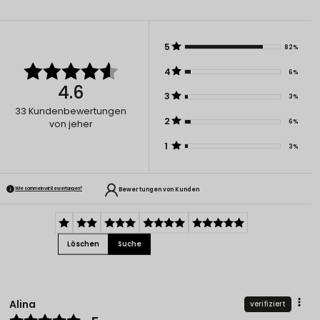
5
82%
4
6%
4.6
3
3%
33
Kundenbewertungen
2
6%
von jeher
1
3%
Bewertungen von Kunden
Wie sammeln wir Bewertungen?
Löschen
Suche
Alina
verifiziert