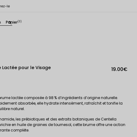
rez-le
n
Panier
(0)
search
 Lactée pour le Visage
19.00€
rume lactée composée à 98 % d’ingrédients d’origine naturelle.
idement absorbée, elle hydrate intensément, rafraîchit et tonifie la
libre naturel.
inamide, les prébiotiques et des extraits botaniques de Centella
nrichie en huile de graines de tournesol, cette brume offre une action
érante complète.