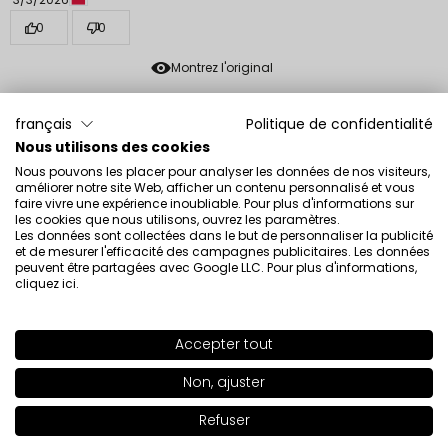
0
0
Montrez l'original
français
Politique de confidentialité
Beata
vérifié
Nous utilisons des cookies
5
Nous pouvons les placer pour analyser les données de nos visiteurs,
Très belle couleur. Cohérent avec l’illustration. Je
améliorer notre site Web, afficher un contenu personnalisé et vous
recommande
faire vivre une expérience inoubliable. Pour plus d'informations sur
les cookies que nous utilisons, ouvrez les paramètres.
Évaluation d’un produit similaire:
Vernis à ongles
Les données sont collectées dans le but de personnaliser la publicité
perméable O2M Vernis à ongles perméable O2M 431
et de mesurer l'efficacité des campagnes publicitaires. Les données
peuvent être partagées avec Google LLC. Pour plus d'informations,
2/25/2026
cliquez ici
.
0
0
Accepter tout
SHADE
662
>
Montrez l'original
Non, ajuster
+51
Paulina
vérifié
Refuser
Ajouter au panier
|
20.00€
2