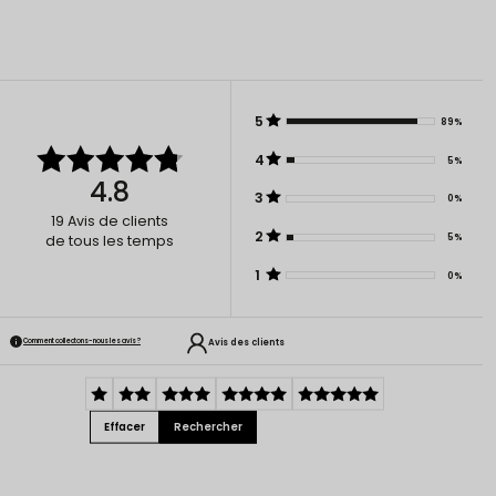
5
89%
4
5%
4.8
3
0%
19
Avis de clients
2
5%
de tous les temps
1
0%
Avis des clients
Comment collectons-nous les avis ?
Effacer
Rechercher