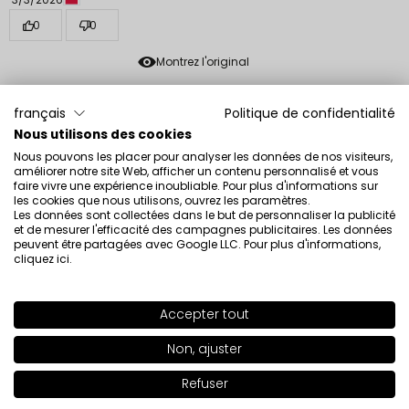
0
0
Montrez l'original
français
Politique de confidentialité
Beata
vérifié
Nous utilisons des cookies
5
Nous pouvons les placer pour analyser les données de nos visiteurs,
Très belle couleur. Cohérent avec l’illustration. Je
améliorer notre site Web, afficher un contenu personnalisé et vous
recommande
faire vivre une expérience inoubliable. Pour plus d'informations sur
les cookies que nous utilisons, ouvrez les paramètres.
Évaluation d’un produit similaire:
Vernis à ongles
Les données sont collectées dans le but de personnaliser la publicité
perméable O2M Vernis à ongles perméable O2M 431
et de mesurer l'efficacité des campagnes publicitaires. Les données
peuvent être partagées avec Google LLC. Pour plus d'informations,
2/25/2026
cliquez ici
.
0
0
Accepter tout
SHADE
409
>
Montrez l'original
Non, ajuster
+51
Paulina
vérifié
Refuser
Ajouter au panier
|
20.00€
2