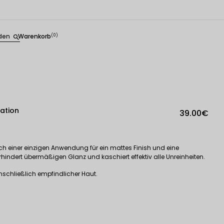
den
Warenkorb
(0)
search
ation
39.00€
ch einer einzigen Anwendung für ein mattes Finish und eine
rhindert übermäßigen Glanz und kaschiert effektiv alle Unreinheiten.
inschließlich empfindlicher Haut.