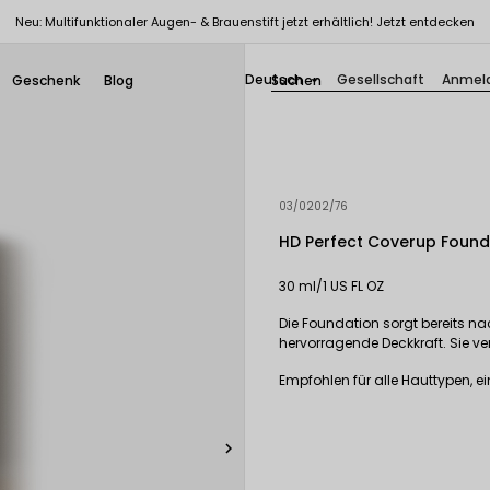
Neu: Multifunktionaler Augen- & Brauenstift jetzt erhältlich! Jetzt entdecken
Deutsch
Gesellschaft
Anmel
Geschenk
Blog

03/0202/76
HD Perfect Coverup Found
30 ml/1 US FL OZ
Die Foundation sorgt bereits na
hervorragende Deckkraft. Sie ve
Empfohlen für alle Hauttypen, e
