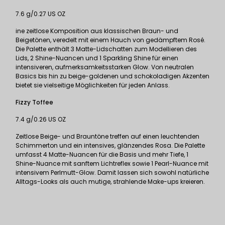
7.6 g/0.27 US OZ
ine zeitlose Komposition aus klassischen Braun- und
Beigetönen, veredelt mit einem Hauch von gedämpftem Rosé.
Die Palette enthält 3 Matte-Lidschatten zum Modellieren des
Lids, 2 Shine-Nuancen und 1 Sparkling Shine für einen
intensiveren, aufmerksamkeitsstarken Glow. Von neutralen
Basics bis hin zu beige-goldenen und schokoladigen Akzenten
bietet sie vielseitige Möglichkeiten für jeden Anlass.
Fizzy Toffee
7.4 g/0.26 US OZ
Zeitlose Beige- und Brauntöne treffen auf einen leuchtenden
Schimmerton und ein intensives, glänzendes Rosa. Die Palette
umfasst 4 Matte-Nuancen für die Basis und mehr Tiefe, 1
Shine-Nuance mit sanftem Lichtreflex sowie 1 Pearl-Nuance mit
intensivem Perlmutt-Glow. Damit lassen sich sowohl natürliche
Alltags-Looks als auch mutige, strahlende Make-ups kreieren.