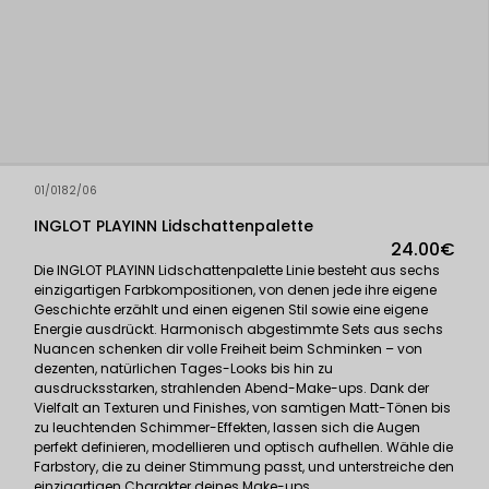
01/0182/06
INGLOT PLAYINN Lidschattenpalette
24.00€
Die INGLOT PLAYINN Lidschattenpalette Linie besteht aus sechs
einzigartigen Farbkompositionen, von denen jede ihre eigene
Geschichte erzählt und einen eigenen Stil sowie eine eigene
Energie ausdrückt. Harmonisch abgestimmte Sets aus sechs
Nuancen schenken dir volle Freiheit beim Schminken – von
dezenten, natürlichen Tages-Looks bis hin zu
ausdrucksstarken, strahlenden Abend-Make-ups. Dank der
Vielfalt an Texturen und Finishes, von samtigen Matt-Tönen bis
zu leuchtenden Schimmer-Effekten, lassen sich die Augen
perfekt definieren, modellieren und optisch aufhellen. Wähle die
Farbstory, die zu deiner Stimmung passt, und unterstreiche den
einzigartigen Charakter deines Make-ups.