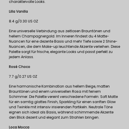
charaktervolle Looks.
Lilla Vanilla
8.4 g/0.30 US OZ
Eine universelle Verbindung aus zeitlosen Brauntönen und
hellem Champagnergold. Im Inneren findest du 4 Matte-
Nuancen für eine dezente Basis und mehr Tiefe sowie 2 Shine-
Nuancen, die dem Make-up leuchtende Akzente verleihen. Diese
Palette sorgt für frische, elegante Looks und passt perfekt zu
jedem Anlass.
Rosé Choco
7.7 g/0.27 US OZ
Eine harmonische Kombination aus hellem Beige, matten
Brauntönen und einem universellen Rosa mit feinem
Schimmer. Die Palette vereint verschiedene Formeln: Soft Matte
für ein samtig glattes Finish, Sparkling für einen sanften Glow
und Twinkle mit intensiv irisierenden Partikeln. Neutrale Töne
eignen sich ideal als Basis, während schimmernde Akzente
den Blick dezent und elegant zum Strahlen bringen.
Loca Mocca