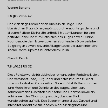
Wanna Banana
8.0 g/0.28 US OZ
Eine vielseitige Kombination aus kühlen Beige- und
klassischen Brauntönen, ergänzt durch elegante goldene und
silberne Reflexe. Die Palette enthält 3 Matte-Nuancen für eine
perfekte Basis und zum Definieren des Auges sowie 3 Shine-
Nuancen, die dem Make-up einen strahlenden Glow verleihen.
So gelingen sowohl dezente Alltags-Looks als auch intensive
Abend-Make-ups mit leuchtendem Finish.
Creach Peach
7.8 g/0.28 US OZ
Diese Palette wurde für Liebhaber romantischer Farbtöne kreiert
und verbindet Rosa, Burgunder und tiefes Pflaume zu einer
ausdrucksstarken Komposition. Sie enthält 4 Matte-Nuancen
zum Modellieren und Definieren des Auges, einen zart
schimmernden Kupferton für Frische und Charme sowie ein
schimmerndes Champagnergold, das den Blick
wunderschön aufhellt. Das Zusammenspiel aus Zartheit und
Intensität macht sie zur idealen Wahl für elegante und