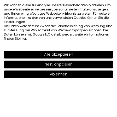
Wir können diese zur Analyse unserer Besucherdaten platzieren, um
unsere Webseite zu verbessern, personalisierte Inhalte anzuzeigen
Iwona
verifiziert
und Ihnen ein großartiges Webseiten-Erlebnis zu bieten. Für weitere
5
Informationen zu den von uns verwendeten Cookies öffnen Sie die
Einstellungen.
Kundenbewertung des Produkts:
Ausgezeichnet
Die Daten werden zum Zweck der Personalisierung von Werbung und
1/10/2026
zur Messung der Wirksamkeit von Werbekampagnen erhoben. Die
Daten können mit Google LLC geteilt werden, weitere Informationen
0
1
finden Sie
hier
.
Alle akzeptieren
SHADE
LILLA VANILLA
>
Nein, anpassen
Ablehnen
In den Warenkorb legen
|
24.00€
Schönheit inspiriert von Wissenschaft
Newsletter