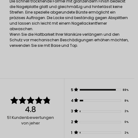
Die schnell trocknende Formel mit glänzendem Finish bedeckt
die Nagelplatte glatt und gleichmäßig und hinterlässt keine
Streifen. Eine spezielle abgerundete Bürste ermöglicht ein
präzises Auftragen. Die Lacke sind beständig gegen Absplittern
und lassen sich leicht mit einem Nagellackentferner
abwaschen.
Wenn Sie die Haltbarkeit Ihrer Maniküre verlängern und den
Schutz vor mechanischen Beschädigungen erhöhen möchten,
verwenden Sie sie mit Base und Top.
5
88%
4
8%
4.8
3
2%
51
Kundenbewertungen
2
0%
von jeher
1
2%