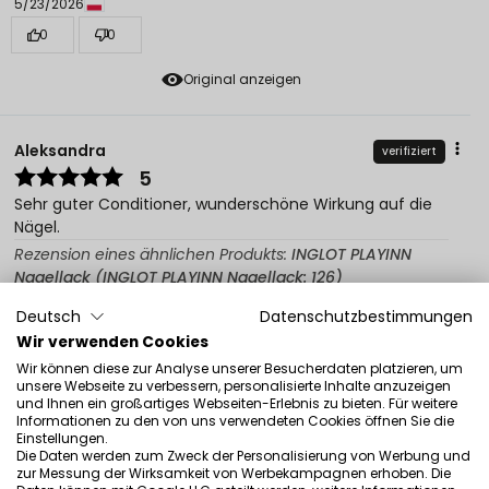
5/23/2026
0
0
Original anzeigen
Aleksandra
verifiziert
5
Sehr guter Conditioner, wunderschöne Wirkung auf die
Nägel.
Rezension eines ähnlichen Produkts:
INGLOT PLAYINN
Nagellack (INGLOT PLAYINN Nagellack: 126)
5/22/2026
Deutsch
Datenschutzbestimmungen
0
0
Wir verwenden Cookies
Wir können diese zur Analyse unserer Besucherdaten platzieren, um
Original anzeigen
unsere Webseite zu verbessern, personalisierte Inhalte anzuzeigen
und Ihnen ein großartiges Webseiten-Erlebnis zu bieten. Für weitere
Informationen zu den von uns verwendeten Cookies öffnen Sie die
Einstellungen.
Die Daten werden zum Zweck der Personalisierung von Werbung und
Ewelina
verifiziert
zur Messung der Wirksamkeit von Werbekampagnen erhoben. Die
4