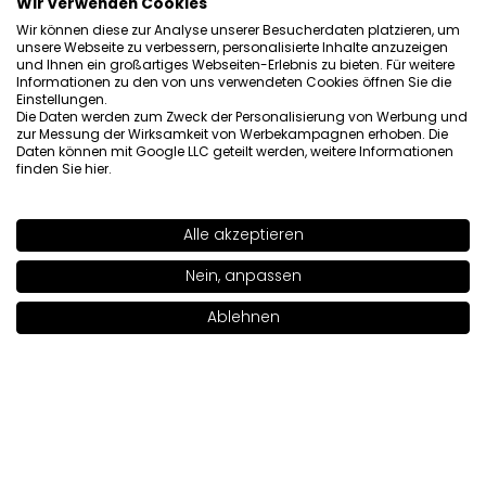
Wir verwenden Cookies
Rezension eines ähnlichen Produkts:
AMC Creme
Wir können diese zur Analyse unserer Besucherdaten platzieren, um
Foundation (AMC Creme Foundation: LC200)
unsere Webseite zu verbessern, personalisierte Inhalte anzuzeigen
und Ihnen ein großartiges Webseiten-Erlebnis zu bieten. Für weitere
1/4/2026
Informationen zu den von uns verwendeten Cookies öffnen Sie die
Einstellungen.
0
1
Die Daten werden zum Zweck der Personalisierung von Werbung und
zur Messung der Wirksamkeit von Werbekampagnen erhoben. Die
Daten können mit Google LLC geteilt werden, weitere Informationen
Original anzeigen
finden Sie
hier
.
Elżbieta
verifiziert
Alle akzeptieren
5
SHADE
LW200
>
Superleichte Foundation.
Nein, anpassen
Rezension eines ähnlichen Produkts:
AMC Creme
Ablehnen
Foundation (AMC Creme Foundation: LW500)
In den Warenkorb legen
|
37.00€
12/30/2025
0
1
Original anzeigen