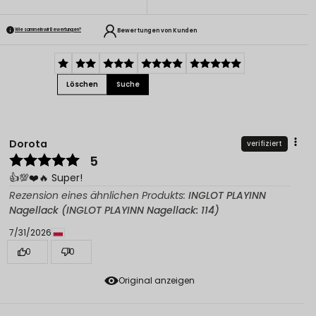
Bewertungen von Kunden
Wie sammeln wir Bewertungen?
Löschen
Suche
Dorota
verifiziert
5
👍️💯❤️🔥 Super!
Rezension eines ähnlichen Produkts:
INGLOT PLAYINN
Nagellack (INGLOT PLAYINN Nagellack: 114)
7/31/2026
0
0
Original anzeigen