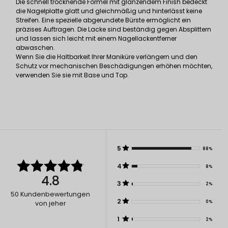
Die schnell trocknende Formel mit glänzendem Finish bedeckt
die Nagelplatte glatt und gleichmäßig und hinterlässt keine
Streifen. Eine spezielle abgerundete Bürste ermöglicht ein
präzises Auftragen. Die Lacke sind beständig gegen Absplittern
und lassen sich leicht mit einem Nagellackentferner
abwaschen.
Wenn Sie die Haltbarkeit Ihrer Maniküre verlängern und den
Schutz vor mechanischen Beschädigungen erhöhen möchten,
verwenden Sie sie mit Base und Top.
5
88%
4
8%
4.8
3
2%
50
Kundenbewertungen
2
0%
von jeher
1
2%