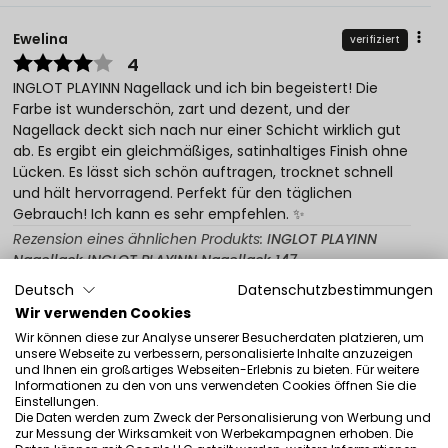
Ewelina
verifiziert
4
INGLOT PLAYINN Nagellack und ich bin begeistert! Die
Farbe ist wunderschön, zart und dezent, und der
Nagellack deckt sich nach nur einer Schicht wirklich gut
ab. Es ergibt ein gleichmäßiges, satinhaltiges Finish ohne
Lücken. Es lässt sich schön auftragen, trocknet schnell
und hält hervorragend. Perfekt für den täglichen
Gebrauch! Ich kann es sehr empfehlen. ✨
Rezension eines ähnlichen Produkts:
INGLOT PLAYINN
Nagellack INGLOT PLAYINN Nagellack 147
Deutsch
Datenschutzbestimmungen
5/10/2026
Wir verwenden Cookies
0
0
Wir können diese zur Analyse unserer Besucherdaten platzieren, um
unsere Webseite zu verbessern, personalisierte Inhalte anzuzeigen
Original anzeigen
und Ihnen ein großartiges Webseiten-Erlebnis zu bieten. Für weitere
Informationen zu den von uns verwendeten Cookies öffnen Sie die
Einstellungen.
Die Daten werden zum Zweck der Personalisierung von Werbung und
Anna
verifiziert
zur Messung der Wirksamkeit von Werbekampagnen erhoben. Die