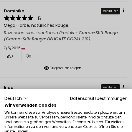
Dominika
verifiziert
5
Mega-Farbe, natürliches Rouge.
Rezension eines ähnlichen Produkts:
Creme-Stift Rouge
(Creme-Stift Rouge: DELICATE CORAL 210)
7/5/2026
0
0
Original anzeigen
Inga
verifiziert
5
Deutsch
Datenschutzbestimmungen
Brillant. Es verteilt sich wunderschön und sieht sehr
Wir verwenden Cookies
natürlich aus. Ich kann es sehr empfehlen!
Wir können diese zur Analyse unserer Besucherdaten platzieren, um
Rezension eines ähnlichen Produkts:
Creme-Stift Rouge
unsere Webseite zu verbessern, personalisierte Inhalte anzuzeigen
(Creme-Stift Rouge: CLASSIC PINK 212)
und Ihnen ein großartiges Webseiten-Erlebnis zu bieten. Für weitere
Informationen zu den von uns verwendeten Cookies öffnen Sie die
7/5/2026
Einstellungen.