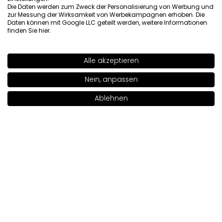
Die Daten werden zum Zweck der Personalisierung von Werbung und
0
0
zur Messung der Wirksamkeit von Werbekampagnen erhoben. Die
Daten können mit Google LLC geteilt werden, weitere Informationen
finden Sie
hier
.
Original anzeigen
Alle akzeptieren
Aneta
verifiziert
SHADE
INTENSE PINK 213
>
5
Nein, anpassen
👍️💪💯❤️
Ablehnen
Rezension eines ähnlichen Produkts:
Creme-Stift Rouge
In den Warenkorb legen
|
27.00€
(Creme-Stift Rouge: DELICATE CORAL 210)
7/3/2026
0
0
Original anzeigen
Renata
verifiziert
5
Praktisch zu bedienen. Es breitet sich leicht aus, sodass