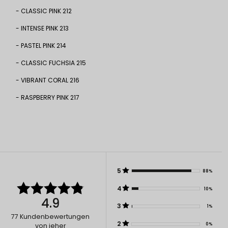
- CLASSIC PINK 212
- INTENSE PINK 213
- PASTEL PINK 214
- CLASSIC FUCHSIA 215
- VIBRANT CORAL 216
- RASPBERRY PINK 217
5
88%
4
10%
4.9
3
1%
77
Kundenbewertungen
2
0%
von jeher