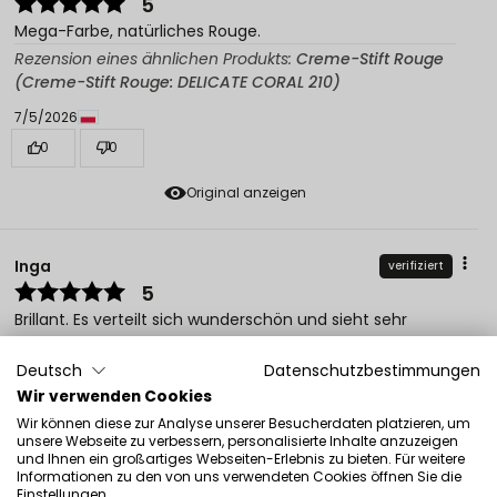
5
Mega-Farbe, natürliches Rouge.
Rezension eines ähnlichen Produkts:
Creme-Stift Rouge
(Creme-Stift Rouge: DELICATE CORAL 210)
7/5/2026
0
0
Original anzeigen
Inga
verifiziert
5
Brillant. Es verteilt sich wunderschön und sieht sehr
natürlich aus. Ich kann es sehr empfehlen!
Rezension eines ähnlichen Produkts:
Creme-Stift Rouge
Deutsch
Datenschutzbestimmungen
(Creme-Stift Rouge: CLASSIC PINK 212)
Wir verwenden Cookies
Wir können diese zur Analyse unserer Besucherdaten platzieren, um
7/5/2026
unsere Webseite zu verbessern, personalisierte Inhalte anzuzeigen
und Ihnen ein großartiges Webseiten-Erlebnis zu bieten. Für weitere
0
0
Informationen zu den von uns verwendeten Cookies öffnen Sie die
Einstellungen.