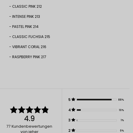
- CLASSIC PINK 212
- INTENSE PINK 213
- PASTEL PINK 214
- CLASSIC FUCHSIA 215
- VIBRANT CORAL 216
- RASPBERRY PINK 217
5
88%
4
10%
4.9
3
1%
77
Kundenbewertungen
2
0%
von jeher